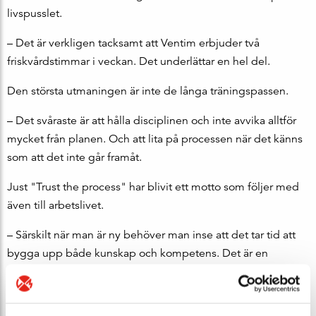
livspusslet.
– Det är verkligen tacksamt att Ventim erbjuder två
friskvårdstimmar i veckan. Det underlättar en hel del.
Den största utmaningen är inte de långa träningspassen.
– Det svåraste är att hålla disciplinen och inte avvika alltför
mycket från planen. Och att lita på processen när det känns
som att det inte går framåt.
Just "Trust the process" har blivit ett motto som följer med
även till arbetslivet.
– Särskilt när man är ny behöver man inse att det tar tid att
bygga upp både kunskap och kompetens. Det är en
process som inte går att skynda på, och därför gäller det att
ha tålamod och inte stressa över att inte kunna allt direkt.