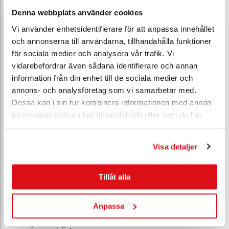
En investering för livet
Denna webbplats använder cookies
Vi använder enhetsidentifierare för att anpassa innehållet
För Sofie handlar träning om betydligt mer än tävlingar.
och annonserna till användarna, tillhandahålla funktioner
– Jag tränar för att skapa en stark kropp som har bättre chans
för sociala medier och analysera vår trafik. Vi
att ta sig an motgångar i livet än vad en otränad kropp skulle
vidarebefordrar även sådana identifierare och annan
ha.
information från din enhet till de sociala medier och
annons- och analysföretag som vi samarbetar med.
Hon bär också med sig ett råd från en tidigare kollega som
Dessa kan i sin tur kombinera informationen med annan
blivit något av en livsfilosofi.
information som du har tillhandahållit eller som de har
samlat in när du har använt deras tjänster.
– "Jag tränar för att jag aldrig ska behöva tacka nej till en
aktivitet för att jag inte har den fysiska förmågan."
Visa detaljer
Samtidigt betonar hon att hälsa handlar om mer än det
Tillåt alla
fysiska.
– Den mentala hälsan är minst lika viktig. Jag tror att alla
Anpassa
behöver hitta en balans mellan livets olika delar – det är då