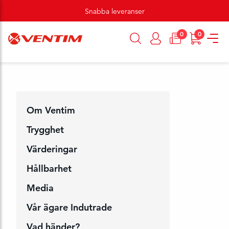
Snabba leveranser
0
0
Om Ventim
Trygghet
Värderingar
Hållbarhet
Media
Vår ägare Indutrade
Vad händer?