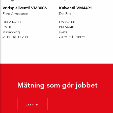
Vridspjällventil VM3006
Kulventil VM4491
Ebro Armaturen
Die Erste
DN 20–200
DN 8–100
PN 10
PN 64/40
inspänning
svets
-10°C till +120°C
-20°C till +180°C
Mätning som gör jobbet
Läs mer