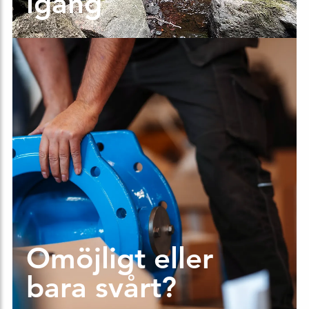
igång
Omöjligt eller
bara svårt?