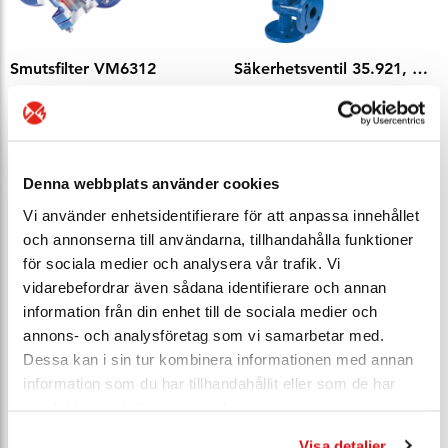
Smutsfilter VM6312
Säkerhetsventil 35.921, DN 40x40, PN 40
ARI Armaturen
ARI Armaturen
DN 15–200
DN 15–100
PN 40
PN 40
fläns
fläns
Denna webbplats använder cookies
EN 1092-1/2
EN 1092-1
Vi använder enhetsidentifierare för att anpassa innehållet
och annonserna till användarna, tillhandahålla funktioner
för sociala medier och analysera vår trafik. Vi
vidarebefordrar även sådana identifierare och annan
information från din enhet till de sociala medier och
annons- och analysföretag som vi samarbetar med.
Dessa kan i sin tur kombinera informationen med annan
information som du har tillhandahållit eller som de har
samlat in när du har använt deras tjänster.
Visa detaljer