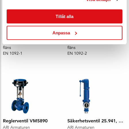
Tillåt alla
Säkerhetsventil VM7467
Reglerventil 12.006, DN 25, PN 16
ARI Armaturen
ARI Armaturen
Anpassa
DN 15–100
DN 15–300
PN 40
PN 16
fläns
fläns
EN 1092-1
EN 1092-2
Reglerventil VM5890
Säkerhetsventil 25.941, DN 15x20, PN 40
ARI Armaturen
ARI Armaturen