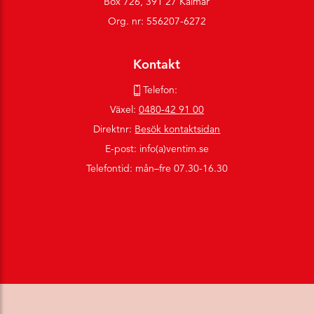
Box 726, 391 27 Kalmar
Org. nr: 556207-6272
Kontakt
Telefon:
Växel:
0480-42 91 00
Direktnr:
Besök kontaktsidan
E-post: info(a)ventim.se
Telefontid: mån–fre 07.30-16.30