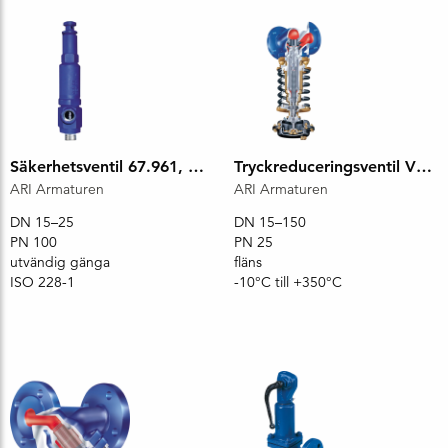
Säkerhetsventil 67.961, DN 15x15, PN100
Tryckreduceringsventil VM7781
ARI Armaturen
ARI Armaturen
DN 15–25
DN 15–150
PN 100
PN 25
utvändig gänga
fläns
ISO 228-1
-10°C till +350°C