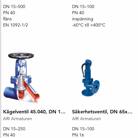
DN 15–500
DN 15–100
PN 40
PN 40
fläns
inspänning
EN 1092-1/2
-60°C till +400°C
Kägelventil 45.040, DN 15, PN 40
Säkerhetsventil, DN 65x65, PN 16
ARI Armaturen
ARI Armaturen
DN 15–250
DN 15–100
PN 40
PN 16