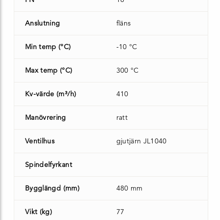
Anslutning
fläns
Min temp (°C)
-10 °C
Max temp (°C)
300 °C
Kv-värde (m³/h)
410
Manövrering
ratt
Ventilhus
gjutjärn JL1040
Spindelfyrkant
Bygglängd (mm)
480 mm
Vikt (kg)
77