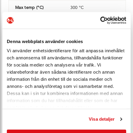
Max temp (°C)
300 °C
Kv-värde (m³/h)
120
Manövrering
ratt
Denna webbplats använder cookies
Ventilhus
gjutjärn JL1040
Vi använder enhetsidentifierare för att anpassa innehållet
och annonserna till användarna, tillhandahålla funktioner
Spindelfyrkant
för sociala medier och analysera vår trafik. Vi
vidarebefordrar även sådana identifierare och annan
Bygglängd (mm)
310 mm
information från din enhet till de sociala medier och
annons- och analysföretag som vi samarbetar med.
Vikt (kg)
24,5
Dessa kan i sin tur kombinera informationen med annan
information som du har tillhandahållit eller som de har
Lagersaldo
0 st - kontakta oss
samlat in när du har använt deras tjänster.
Visa detaljer
Ert pris*
Bli E-Kund