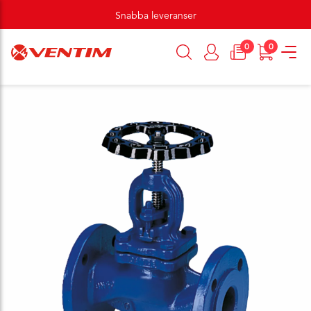
Snabba leveranser
0
0