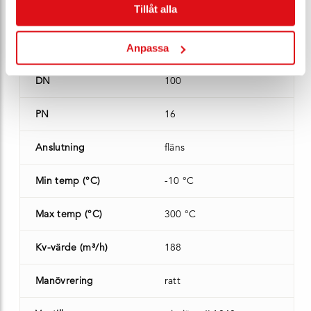
Tillåt alla
Artikel nr*
115205
Modell
12.006
Anpassa
DN
100
PN
16
Anslutning
fläns
Min temp (°C)
-10 °C
Max temp (°C)
300 °C
Kv-värde (m³/h)
188
Manövrering
ratt