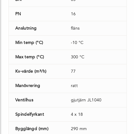
PN
16
Anslutning
fläns
Min temp (°C)
-10 °C
Max temp (°C)
300 °C
Kv-värde (m³/h)
77
Manövrering
ratt
Ventilhus
gjutjärn JL1040
Spindelfyrkant
4 x 18
Bygglängd (mm)
290 mm