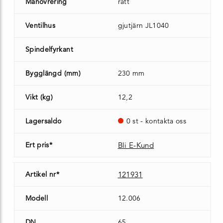
Manövrering
ratt
Ventilhus
gjutjärn JL1040
Spindelfyrkant
Bygglängd (mm)
230 mm
Vikt (kg)
12,2
Lagersaldo
0 st - kontakta oss
Ert pris*
Bli E-Kund
Artikel nr*
121931
Modell
12.006
DN
65