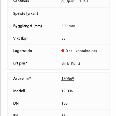
Ventilhus
gjutjärn JL1040
Spindelfyrkant
Bygglängd (mm)
350 mm
Vikt (kg)
35
Lagersaldo
0 st - kontakta oss
Ert pris*
Bli E-Kund
Artikel nr*
130569
Modell
12.006
DN
150
PN
16