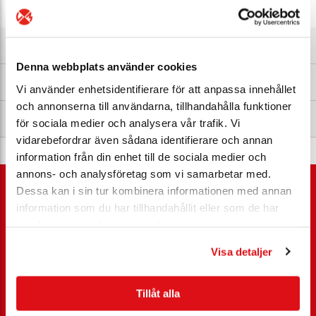
Om produkten
Denna webbplats använder cookies
Om ARI Armaturen
Vi använder enhetsidentifierare för att anpassa innehållet
och annonserna till användarna, tillhandahålla funktioner
Nedladdningsbart
för sociala medier och analysera vår trafik. Vi
vidarebefordrar även sådana identifierare och annan
information från din enhet till de sociala medier och
annons- och analysföretag som vi samarbetar med.
Dessa kan i sin tur kombinera informationen med annan
information som du har tillhandahållit eller som de har
samlat in när du har använt deras tjänster.
Kundservice
Visa detaljer
Ansöka nykund
Rådgivning
Tillåt alla
Tjänster