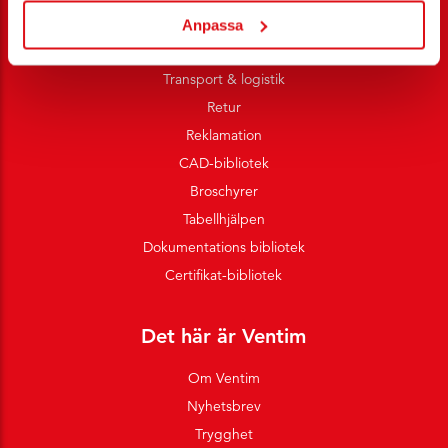
Villkor e-handel
Anpassa
Leveransvillkor
Transport & logistik
Retur
Reklamation
CAD-bibliotek
Broschyrer
Tabellhjälpen
Dokumentations bibliotek
Certifikat-bibliotek
Det här är Ventim
Om Ventim
Nyhetsbrev
Trygghet