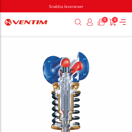
Snabba leveranser
0
0