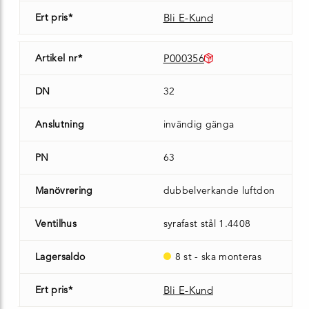
Ert pris*
Bli E-Kund
Artikel nr*
P000356
DN
32
Anslutning
invändig gänga
PN
63
Manövrering
dubbelverkande luftdon
Ventilhus
syrafast stål 1.4408
Lagersaldo
8 st - ska monteras
Ert pris*
Bli E-Kund