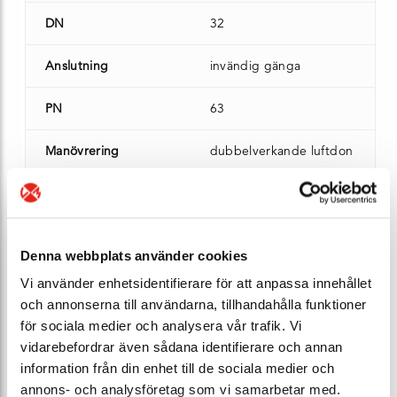
DN
32
Anslutning
invändig gänga
PN
63
Manövrering
dubbelverkande luftdon
Ventilhus
syrafast stål 1.4408
Lagersaldo
0 st - kontakta oss
Denna webbplats använder cookies
Ert pris*
Bli E-Kund
Vi använder enhetsidentifierare för att anpassa innehållet
och annonserna till användarna, tillhandahålla funktioner
för sociala medier och analysera vår trafik. Vi
Artikel nr*
P000320
vidarebefordrar även sådana identifierare och annan
information från din enhet till de sociala medier och
DN
32
annons- och analysföretag som vi samarbetar med.