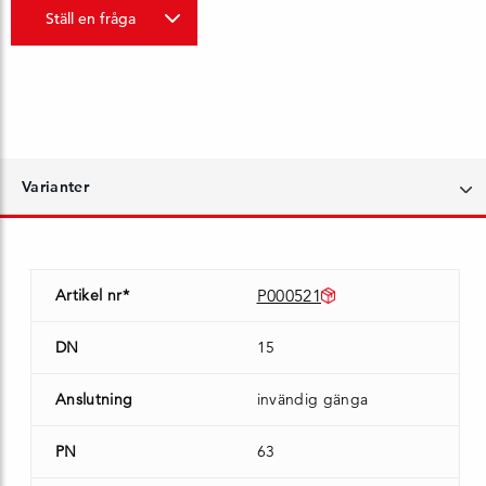
Ställ en fråga
Varianter
Artikel nr*
P000521
DN
15
Anslutning
invändig gänga
PN
63