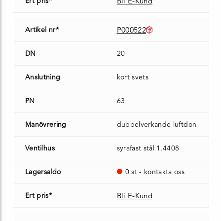
Ert pris*
Bli E-Kund
Artikel nr*
P000522
DN
20
Anslutning
kort svets
PN
63
Manövrering
dubbelverkande luftdon
Ventilhus
syrafast stål 1.4408
Lagersaldo
0 st - kontakta oss
Ert pris*
Bli E-Kund