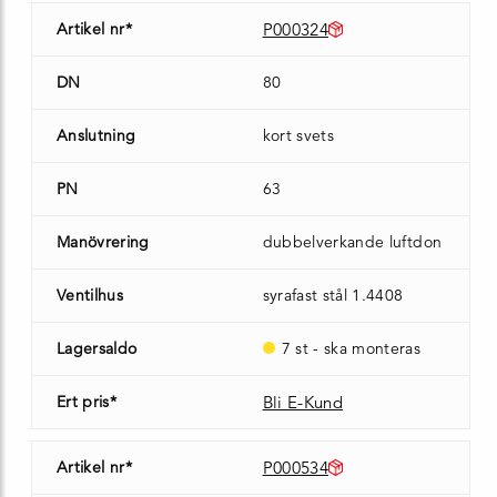
Artikel nr*
P000324
DN
80
Anslutning
kort svets
PN
63
Manövrering
dubbelverkande luftdon
Ventilhus
syrafast stål 1.4408
Lagersaldo
7 st - ska monteras
Ert pris*
Bli E-Kund
Artikel nr*
P000534