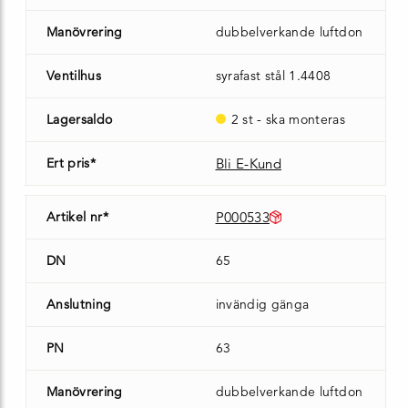
Manövrering
dubbelverkande luftdon
Ventilhus
syrafast stål 1.4408
Lagersaldo
2 st - ska monteras
Ert pris*
Bli E-Kund
Artikel nr*
P000533
DN
65
Anslutning
invändig gänga
PN
63
Manövrering
dubbelverkande luftdon