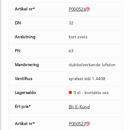
Artikel nr*
P000526
DN
32
Anslutning
kort svets
PN
63
Manövrering
dubbelverkande luftdon
Ventilhus
syrafast stål 1.4408
Lagersaldo
0 st - kontakta oss
Ert pris*
Bli E-Kund
Artikel nr*
P000527