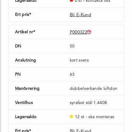
Lagersaldo
0 st - kontakta oss
Ert pris*
Bli E-Kund
Artikel nr*
P000322
DN
50
Anslutning
kort svets
PN
63
Manövrering
dubbelverkande luftdon
Ventilhus
syrafast stål 1.4408
Lagersaldo
12 st - ska monteras
Ert pris*
Bli E-Kund