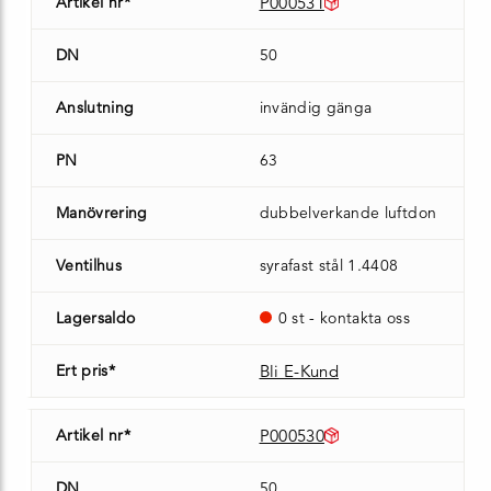
Artikel nr*
P000531
DN
50
Anslutning
invändig gänga
PN
63
Manövrering
dubbelverkande luftdon
Ventilhus
syrafast stål 1.4408
Lagersaldo
0 st - kontakta oss
Ert pris*
Bli E-Kund
Artikel nr*
P000530
DN
50