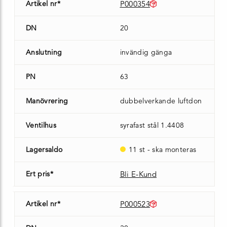
Artikel nr*
P000354
DN
20
Anslutning
invändig gänga
PN
63
Manövrering
dubbelverkande luftdon
Ventilhus
syrafast stål 1.4408
Lagersaldo
11 st - ska monteras
Ert pris*
Bli E-Kund
Artikel nr*
P000523