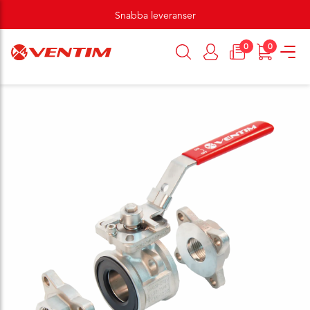
Snabba leveranser
0
0