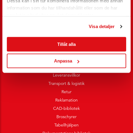
Dessa kan i sin tur kombinera informationen med annan
information som du har tillhandahållit eller som de har
samlat in när du har använt deras tjänster.
Visa detaljer
Kundservice
Ansöka nykund
Tillåt alla
Rådgivning
Tjänster
Anpassa
Villkor e-handel
Leveransvillkor
Transport & logistik
Retur
Reklamation
CAD-bibliotek
Broschyrer
Tabellhjälpen