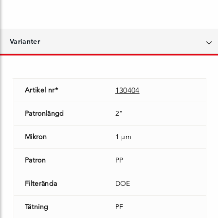
Varianter
Artikel nr*
130404
Patronlängd
2"
Mikron
1 µm
Patron
PP
Filterända
DOE
Tätning
PE