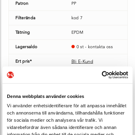
Patron
PP
Filterända
kod 7
Tätning
EPDM
Lagersaldo
0 st - kontakta oss
Ert pris*
Bli E-Kund
Artikel nr*
130365
Patronlängd
30"
Denna webbplats använder cookies
Vi använder enhetsidentifierare för att anpassa innehållet
Mikron
10 µm
och annonserna till användarna, tillhandahålla funktioner
för sociala medier och analysera vår trafik. Vi
Patron
nylon 6
vidarebefordrar även sådana identifierare och annan
information från din enhet till de sociala medier och