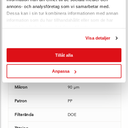
Filterända
kod 3
annons- och analysföretag som vi samarbetar med.
Dessa kan i sin tur kombinera informationen med annan
Tätning
Viton®
information som du har tillhandahållit eller som de har
samlat in när du har använt deras tjänster.
Lagersaldo
0 st - kontakta oss
Visa detaljer
Ert pris*
Bli E-Kund
Tillåt alla
Artikel nr*
130368
Anpassa
Patronlängd
30"
Mikron
90 µm
Patron
PP
Filterända
DOE