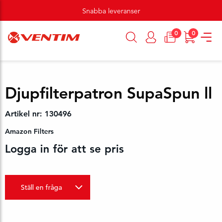
Snabba leveranser
0
0
Djupfilterpatron SupaSpun ll
Artikel nr: 130496
Amazon Filters
Logga in för att se pris
Ställ en fråga