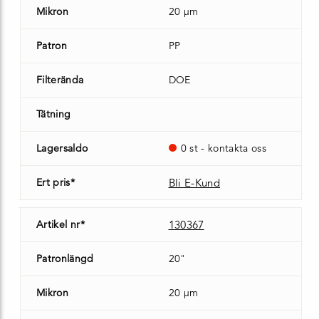
Mikron
20 µm
Patron
PP
Filterända
DOE
Tätning
Lagersaldo
0 st - kontakta oss
Ert pris*
Bli E-Kund
Artikel nr*
130367
Patronlängd
20"
Mikron
20 µm