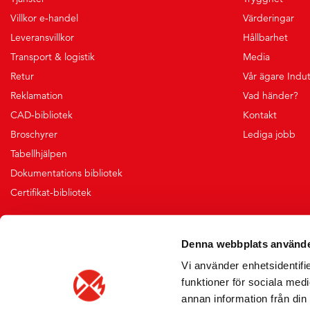
Villkor e-handel
Värderingar
Leveransvillkor
Hållbarhet
Transport & logistik
Media
Retur
Vår ägare Indu
Reklamation
Vad händer?
CAD-bibliotek
Kontakt
Broschyrer
Lediga jobb
Tabellhjälpen
Dokumentations bibliotek
Certifikat-bibliotek
Denna webbplats använde
Vi använder enhetsidentifie
funktioner för sociala medi
annan information från din