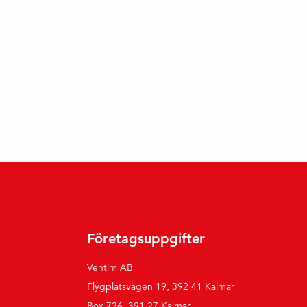
Företagsuppgifter
Ventim AB
Flygplatsvägen 19, 392 41 Kalmar
Box 726, 391 27 Kalmar