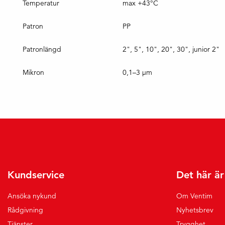
Temperatur
max +43°C
Patron
PP
Patronlängd
2", 5", 10", 20", 30", junior 2"
Mikron
0,1–3 µm
Kundservice
Det här ä
Ansöka nykund
Om Ventim
Rådgivning
Nyhetsbrev
Tjänster
Trygghet