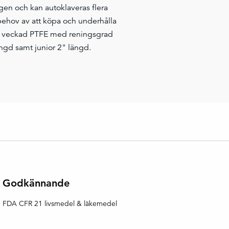
ogen och kan autoklaveras flera
 behov av att köpa och underhålla
 av veckad PTFE med reningsgrad
ängd samt junior 2" längd.
Godkännande
FDA CFR 21 livsmedel & läkemedel