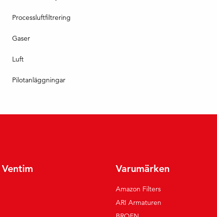
Processluftfiltrering
Gaser
Luft
Pilotanläggningar
r Ventim
Varumärken
Amazon Filters
ARI Armaturen
BROEN