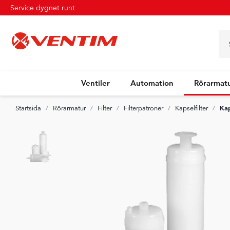
Service dygnet runt
Ventiler
Automation
Rörarmat
Kap
Startsida
Rörarmatur
Filter
Filterpatroner
Kapselfilter