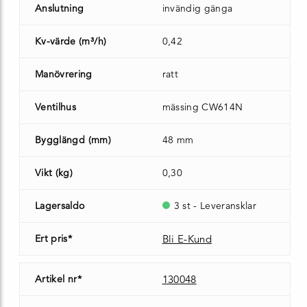
Anslutning
invändig gänga
Kv-värde (m³/h)
0,42
Manövrering
ratt
Ventilhus
mässing CW614N
Bygglängd (mm)
48 mm
Vikt (kg)
0,30
Lagersaldo
3 st - Leveransklar
Ert pris*
Bli E-Kund
Artikel nr*
130048