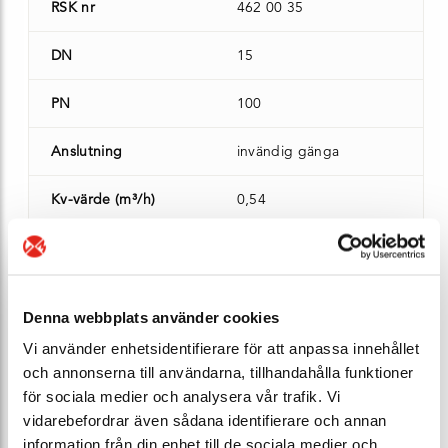
RSK nr
462 00 35
DN
15
PN
100
Anslutning
invändig gänga
Kv-värde (m³/h)
0,54
Manövrering
ratt
Ventilhus
mässing CW614N
Denna webbplats använder cookies
Bygglängd (mm)
56 mm
Vi använder enhetsidentifierare för att anpassa innehållet
och annonserna till användarna, tillhandahålla funktioner
Vikt (kg)
0,30
för sociala medier och analysera vår trafik. Vi
vidarebefordrar även sådana identifierare och annan
Lagersaldo
0 st - kontakta oss
information från din enhet till de sociala medier och