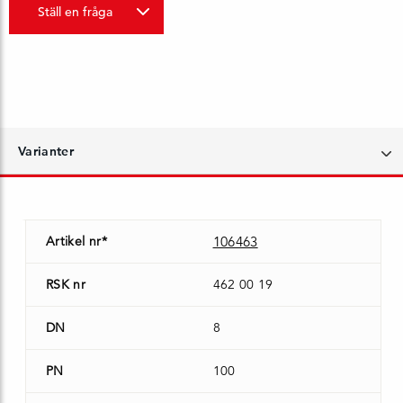
Ställ en fråga
Varianter
Artikel nr*
106463
RSK nr
462 00 19
DN
8
PN
100