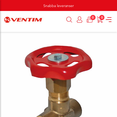
Snabba leveranser
0
0