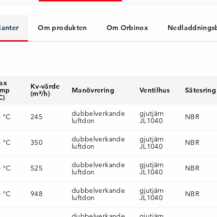
ianter
Om produkten
Om Orbinox
Nedladdnings
ax
Kv-värde
emp
Manövrering
Ventilhus
Sätesring
(m³/h)
C)
dubbelverkande
gjutjärn
0 °C
245
NBR
luftdon
JL1040
dubbelverkande
gjutjärn
0 °C
350
NBR
luftdon
JL1040
dubbelverkande
gjutjärn
0 °C
525
NBR
luftdon
JL1040
dubbelverkande
gjutjärn
0 °C
948
NBR
luftdon
JL1040
dubbelverkande
gjutjärn