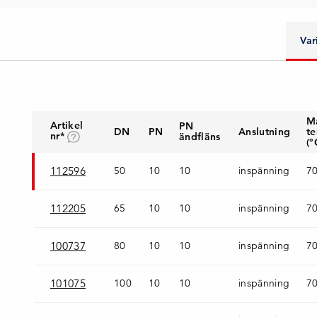
Var
M
Artikel
PN
DN
PN
Anslutning
t
nr*
ändfläns
(°
112596
50
10
10
inspänning
7
112205
65
10
10
inspänning
7
100737
80
10
10
inspänning
7
101075
100
10
10
inspänning
7