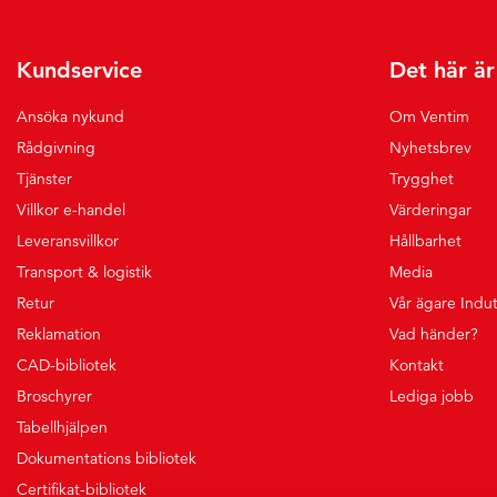
Kundservice
Det här ä
Ansöka nykund
Om Ventim
Rådgivning
Nyhetsbrev
Tjänster
Trygghet
Villkor e-handel
Värderingar
Leveransvillkor
Hållbarhet
Transport & logistik
Media
Retur
Vår ägare Indu
Reklamation
Vad händer?
CAD-bibliotek
Kontakt
Broschyrer
Lediga jobb
Tabellhjälpen
Dokumentations bibliotek
Certifikat-bibliotek