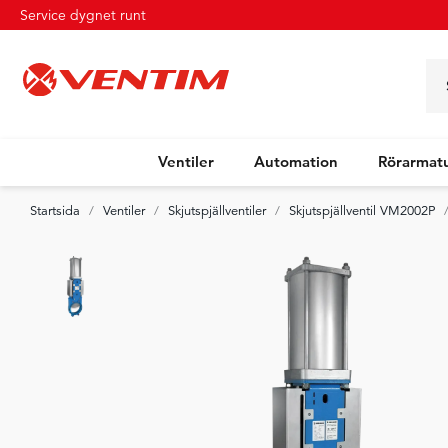
Service dygnet runt
Ventiler
Automation
Rörarmat
Startsida
Ventiler
Skjutspjällventiler
Skjutspjällventil VM2002P