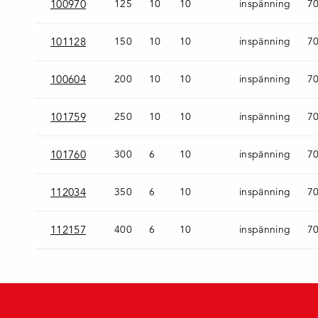
100970
125
10
10
inspänning
7
101128
150
10
10
inspänning
7
100604
200
10
10
inspänning
7
101759
250
10
10
inspänning
7
101760
300
6
10
inspänning
7
112034
350
6
10
inspänning
7
112157
400
6
10
inspänning
7