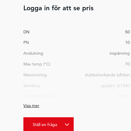
Logga in för att se pris
DN
50
PN
10
Anslutning
inspänning
Max temp (°C)
70
Manövrering
dubbelverkande luftdon
Ventilhus
gjutjärn JL1040
Bygglängd (mm)
43 mm
Visa mer
Ställ en fråga