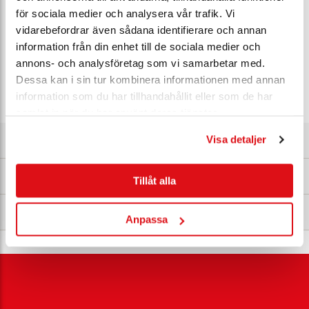
för sociala medier och analysera vår trafik. Vi
Konsol
vidarebefordrar även sådana identifierare och annan
information från din enhet till de sociala medier och
Lagersaldo
15 st - Leveransklar
annons- och analysföretag som vi samarbetar med.
Dessa kan i sin tur kombinera informationen med annan
Ert pris*
Bli E-Kund
information som du har tillhandahållit eller som de har
samlat in när du har använt deras tjänster.
Visa detaljer
Om produkten
Om Pulsar
Tillåt alla
Nedladdningsbart
Anpassa