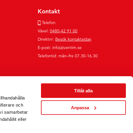
Kontakt
Telefon:
Växel:
0480-42 91 00
Direktnr:
Besök kontaktsidan
E-post: info(a)ventim.se
Telefontid: mån–fre 07.30-16.30
Tillåt alla
illhandahålla
ifierare och
Anpassa
 vi samarbetar
ahållit eller
Följ oss