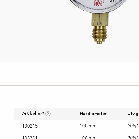
Artikel nr*
Husdiameter
Utv 
100215
100 mm
G ⅜"
103331
100 mm
G ⅜"