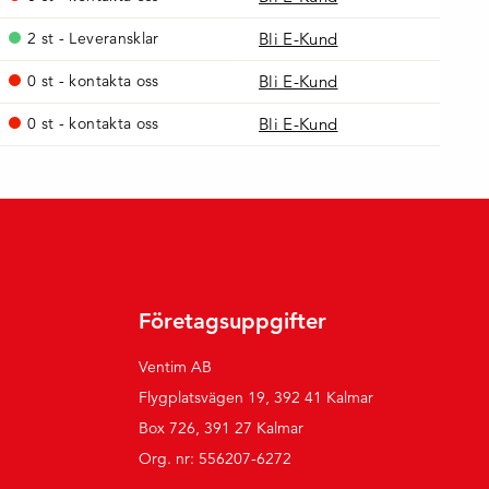
2 st - Leveransklar
Bli E-Kund
0 st - kontakta oss
Bli E-Kund
0 st - kontakta oss
Bli E-Kund
Företagsuppgifter
Ventim AB
Flygplatsvägen 19, 392 41 Kalmar
Box 726, 391 27 Kalmar
Org. nr: 556207-6272