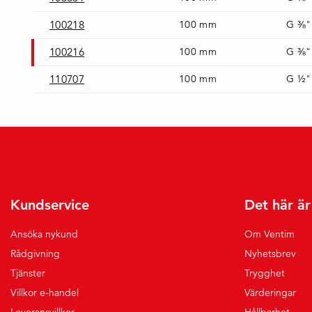
100218
100 mm
G ⅜"
100216
100 mm
G ⅜"
110707
100 mm
G ½"
Kundservice
Det här ä
Ansöka nykund
Om Ventim
Rådgivning
Nyhetsbrev
Tjänster
Trygghet
Villkor e-handel
Värderingar
Leveransvillkor
Hållbarhet