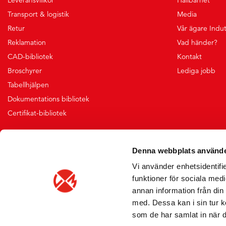
Transport & logistik
Media
Retur
Vår ägare Indu
Reklamation
Vad händer?
CAD-bibliotek
Kontakt
Broschyrer
Lediga jobb
Tabellhjälpen
Dokumentations bibliotek
Certifikat-bibliotek
Denna webbplats använde
Vi använder enhetsidentifie
funktioner för sociala medi
annan information från din
med. Dessa kan i sin tur k
som de har samlat in när d
Vi skickar med