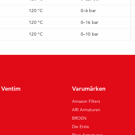
120 °C
0–6 bar
120 °C
0–16 bar
120 °C
0–10 bar
r Ventim
Varumärken
Amazon Filters
ARI Armaturen
BROEN
Die Erste
Ebro Armaturen