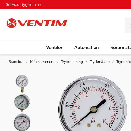
Service dygnet runt
Ventiler
Automation
Rörarmat
Startsida
Mätinstrument
Tryckmätning
Tryckmätare
Tryckmä