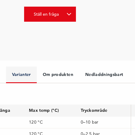
Ställ en fråga
Varianter
Om produkten
Nedladdningsbart
gänga
Max temp (°C)
Tryckområde
120 °C
0–10 bar
120 °C
0–2,5 bar