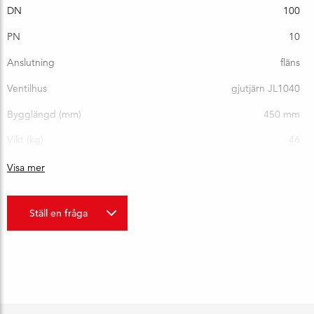
DN
100
PN
10
Anslutning
fläns
Ventilhus
gjutjärn JL1040
Bygglängd (mm)
450 mm
Vikt (kg)
46
Visa mer
Ställ en fråga