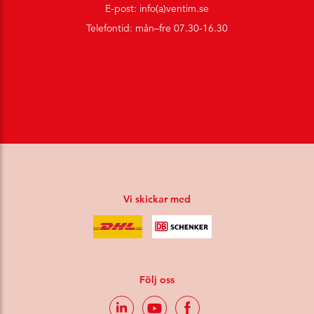
E-post: info(a)ventim.se
Telefontid: mån–fre 07.30-16.30
Vi skickar med
Följ oss