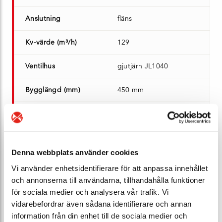
Anslutning
fläns
Kv-värde (m³/h)
129
Ventilhus
gjutjärn JL1040
Bygglängd (mm)
450 mm
Vikt (kg)
46
Lagersaldo
2 st - Leveransklar
Denna webbplats använder cookies
Ert pris*
Bli E-Kund
Vi använder enhetsidentifierare för att anpassa innehållet
och annonserna till användarna, tillhandahålla funktioner
Artikel nr*
103089
för sociala medier och analysera vår trafik. Vi
vidarebefordrar även sådana identifierare och annan
DN
150
information från din enhet till de sociala medier och