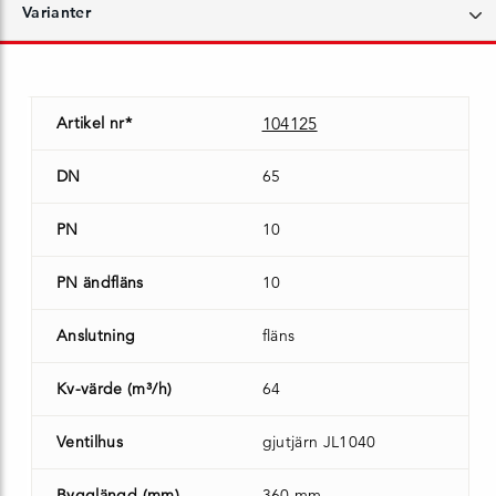
Varianter
Artikel nr*
104125
DN
65
PN
10
PN ändfläns
10
Anslutning
fläns
Kv-värde (m³/h)
64
Ventilhus
gjutjärn JL1040
Bygglängd (mm)
360 mm