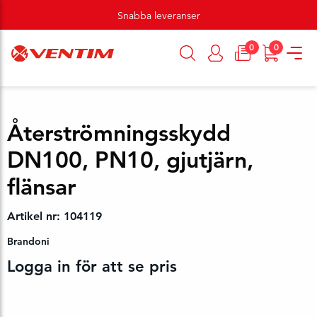
Snabba leveranser
0
0
Återströmningsskydd
DN100, PN10, gjutjärn,
flänsar
Artikel nr: 104119
Brandoni
Logga in för att se pris