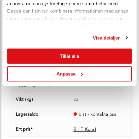
annons- och analysföretag som vi samarbetar med.
PN
10
Dessa kan i sin tur kombinera informationen med annan
information som du har tillhandahållit eller som de har
PN ändfläns
10
samlat in när du har använt deras tjänster.
Visa detaljer
Anslutning
fläns
Kv-värde (m³/h)
235
Tillåt alla
Ventilhus
gjutjärn JL1040
Anpassa
Bygglängd (mm)
540 mm
Vikt (kg)
73
Lagersaldo
0 st - kontakta oss
Ert pris*
Bli E-Kund