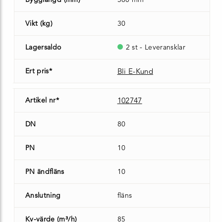
Vikt (kg)
30
Lagersaldo
2 st - Leveransklar
Ert pris*
Bli E-Kund
Artikel nr*
102747
DN
80
PN
10
PN ändfläns
10
Anslutning
fläns
Kv-värde (m³/h)
85