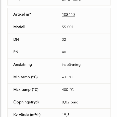
Artikel nr*
108440
Modell
55.001
DN
32
PN
40
Anslutning
inspänning
Min temp (°C)
-60 °C
Max temp (°C)
400 °C
Öppningstryck
0,02 barg
Kv-värde (m³/h)
19,5