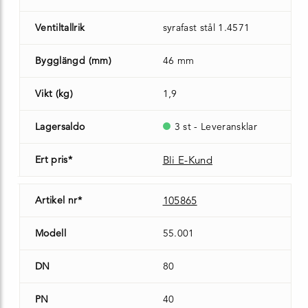
Ventiltallrik
syrafast stål 1.4571
Bygglängd (mm)
46 mm
Vikt (kg)
1,9
Lagersaldo
3 st - Leveransklar
Ert pris*
Bli E-Kund
Artikel nr*
105865
Modell
55.001
DN
80
PN
40