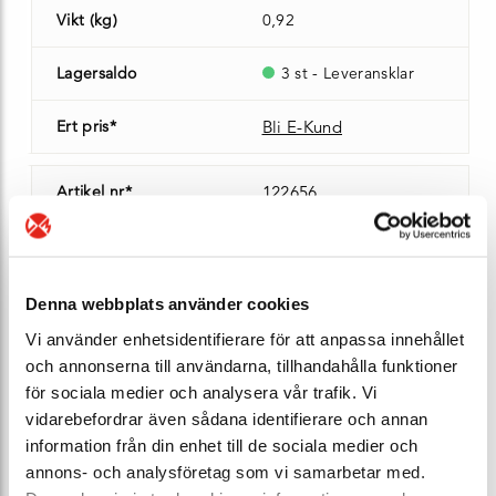
Vikt (kg)
0,92
Lagersaldo
3 st - Leveransklar
Ert pris*
Bli E-Kund
Artikel nr*
122656
Modell
55.001
DN
50
Denna webbplats använder cookies
Vi använder enhetsidentifierare för att anpassa innehållet
PN
40
och annonserna till användarna, tillhandahålla funktioner
för sociala medier och analysera vår trafik. Vi
Anslutning
inspänning
vidarebefordrar även sådana identifierare och annan
information från din enhet till de sociala medier och
Min temp (°C)
-60 °C
annons- och analysföretag som vi samarbetar med.