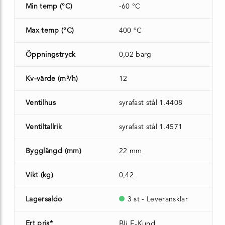
Min temp (°C)
-60 °C
Max temp (°C)
400 °C
Öppningstryck
0,02 barg
Kv-värde (m³/h)
12
Ventilhus
syrafast stål 1.4408
Ventiltallrik
syrafast stål 1.4571
Bygglängd (mm)
22 mm
Vikt (kg)
0,42
Lagersaldo
3 st - Leveransklar
Ert pris*
Bli E-Kund