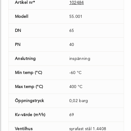
Artikel nr*
102484
Modell
55.001
DN
65
PN
40
Anslutning
inspänning
Min temp (°C)
-60 °C
Max temp (°C)
400 °C
Öppningstryck
0,02 barg
Kv-värde (m³/h)
69
Ventilhus
syrafast stål 1.4408