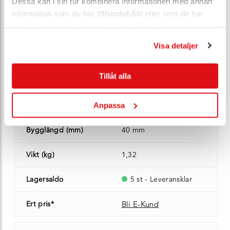
Dessa kan i sin tur kombinera informationen med annan
Max temp (°C)
400 °C
information som du har tillhandahållit eller som de har
samlat in när du har använt deras tjänster.
Öppningstryck
0,02 barg
Visa detaljer
Kv-värde (m³/h)
46
Tillåt alla
Ventilhus
syrafast stål 1.4408
Ventiltallrik
Anpassa
syrafast stål 1.4571
Bygglängd (mm)
40 mm
Vikt (kg)
1,32
Lagersaldo
5 st - Leveransklar
Ert pris*
Bli E-Kund