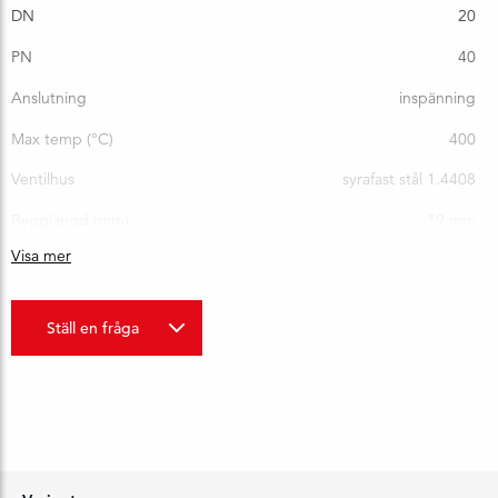
DN
20
PN
40
Anslutning
inspänning
Max temp (°C)
400
Ventilhus
syrafast stål 1.4408
Bygglängd (mm)
19 mm
Visa mer
Vikt (kg)
0,32
Ställ en fråga