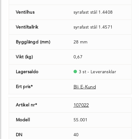
Ventilhus
syrafast stål 1.4408
Ventiltallrik
syrafast stål 1.4571
Bygglängd (mm)
28 mm
Vikt (kg)
0,67
Lagersaldo
3 st - Leveransklar
Ert pris*
Bli E-Kund
Artikel nr*
107022
Modell
55.001
DN
40