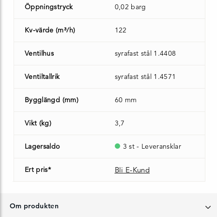
Öppningstryck
0,02 barg
Kv-värde (m³/h)
122
Ventilhus
syrafast stål 1.4408
Ventiltallrik
syrafast stål 1.4571
Bygglängd (mm)
60 mm
Vikt (kg)
3,7
Lagersaldo
3 st - Leveransklar
Ert pris*
Bli E-Kund
Om produkten