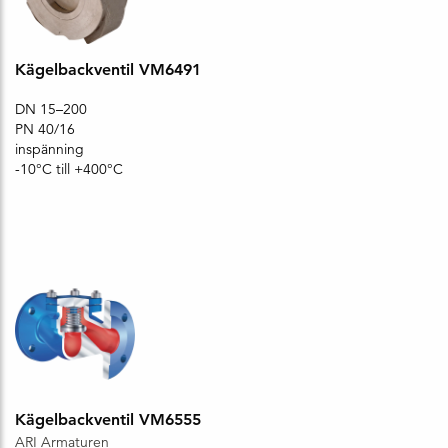
Kägelbackventil VM6491
DN 15–200
PN 40/16
inspänning
-10°C till +400°C
Kägelbackventil VM6555
ARI Armaturen