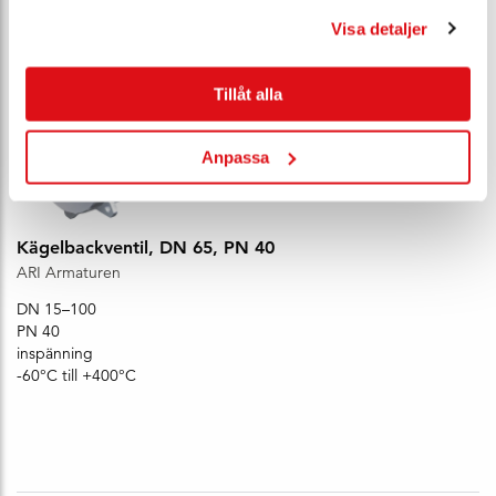
Visa detaljer
Tillåt alla
Anpassa
Kägelbackventil, DN 65, PN 40
ARI Armaturen
DN 15–100
PN 40
inspänning
-60°C till +400°C