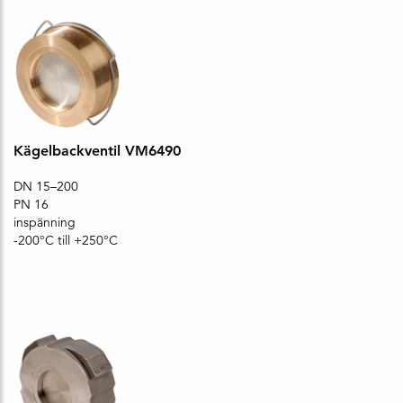
Kägelbackventil VM6490
DN 15–200
PN 16
inspänning
-200°C till +250°C