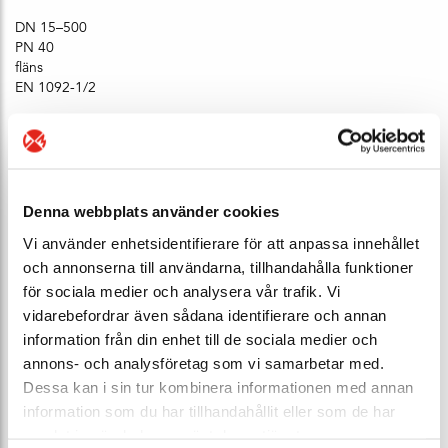
DN 15–500
PN 40
fläns
EN 1092-1/2
Denna webbplats använder cookies
Vi använder enhetsidentifierare för att anpassa innehållet
och annonserna till användarna, tillhandahålla funktioner
för sociala medier och analysera vår trafik. Vi
vidarebefordrar även sådana identifierare och annan
Kägelbackventil VM6567
information från din enhet till de sociala medier och
DN 15–20
annons- och analysföretag som vi samarbetar med.
PN 16
Dessa kan i sin tur kombinera informationen med annan
invändig gänga
information som du har tillhandahållit eller som de har
-10°C till +95°C
samlat in när du har använt deras tjänster.