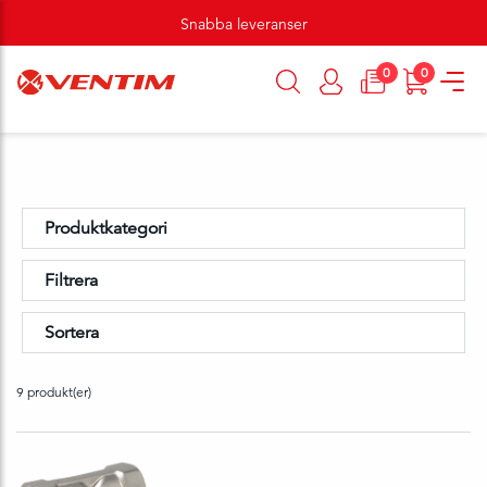
Snabba leveranser
0
0
Produktkategori
Filtrera
Sortera
9 produkt(er)