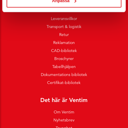
Anpassa
Tjänster
Villkor e-handel
Leveransvillkor
Transport & logistik
Retur
Reklamation
CAD-bibliotek
Broschyrer
Tabellhjälpen
Dokumentations bibliotek
Certifikat-bibliotek
Det här är Ventim
Om Ventim
Nyhetsbrev