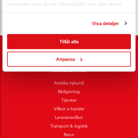
manschett med minst 3 mm PTFE-foder och undergummi
information som du har tillhandahållit eller som de har
av silikon, säkerställer både elasticitet och stabilitet.
samlat in när du har använt deras tjänster.
Visa detaljer
Tillåt alla
Anpassa
Kundservice
Ansöka nykund
Rådgivning
Tjänster
Villkor e-handel
Leveransvillkor
Transport & logistik
Retur