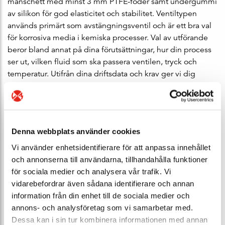
manschett med minst 3 mm PTFE-foder samt undergummi
av silikon för god elasticitet och stabilitet. Ventiltypen
används primärt som avstängningsventil och är ett bra val
för korrosiva media i kemiska processer. Val av utförande
beror bland annat på dina förutsättningar, hur din process
ser ut, vilken fluid som ska passera ventilen, tryck och
temperatur. Utifrån dina driftsdata och krav ger vi dig
teknisk support genom hela inköpsprocessen så att du kan
känna dig trygg med ditt val av linad vridspjällventil.
Linade vridspjällventiler för krävande
Denna webbplats använder cookies
applikationer
Vi använder enhetsidentifierare för att anpassa innehållet
Ventims linade vridspjällventiler är speciellt utformade för
och annonserna till användarna, tillhandahålla funktioner
att hantera aggressiva, frätande och högkorrosiva media
för sociala medier och analysera vår trafik. Vi
som ofta förekommer inom processindustrin,
vidarebefordrar även sådana identifierare och annan
läkemedelsindustrin och livsmedelsindustrin. Dessa
information från din enhet till de sociala medier och
ventiler är utrustade med ett tvådelat ventilhus och en
annons- och analysföretag som vi samarbetar med.
spjällskiva i ett stycke, vilket tillsammans med en
Dessa kan i sin tur kombinera informationen med annan