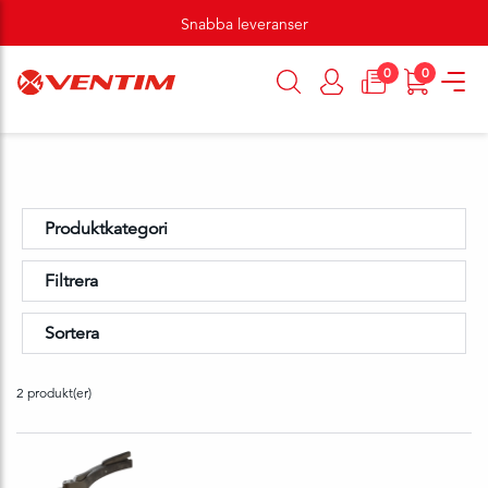
Snabba leveranser
0
0
Produktkategori
Filtrera
Sortera
2 produkt(er)