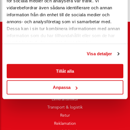
för sociala medier och analysera vår trafik. Vi
vidarebefordrar även sådana identifierare och annan
information från din enhet till de sociala medier och
annons- och analysföretag som vi samarbetar med.
Dessa kan i sin tur kombinera informationen med annan
information som du har tillhandahållit eller som de har
samlat in när du har använt deras tjänster.
Kundservice
Visa detaljer
Ansöka nykund
Tillåt alla
Rådgivning
Tjänster
Anpassa
Villkor e-handel
Leveransvillkor
Transport & logistik
Retur
Reklamation