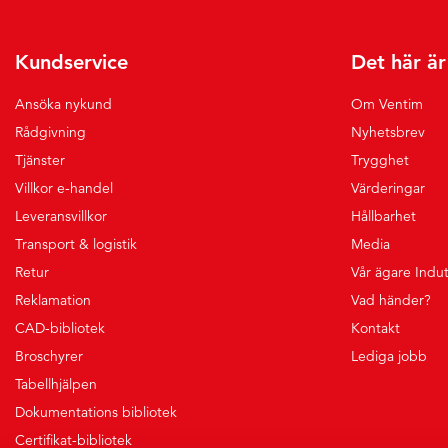
Kundservice
Det här ä
Ansöka nykund
Om Ventim
Rådgivning
Nyhetsbrev
Tjänster
Trygghet
Villkor e-handel
Värderingar
Leveransvillkor
Hållbarhet
Transport & logistik
Media
Retur
Vår ägare Indu
Reklamation
Vad händer?
CAD-bibliotek
Kontakt
Broschyrer
Lediga jobb
Tabellhjälpen
Dokumentations bibliotek
Certifikat-bibliotek