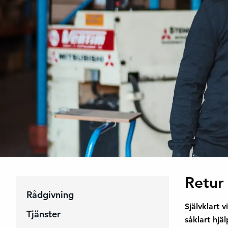
Retur
Rådgivning
Självklart v
Tjänster
såklart hjä