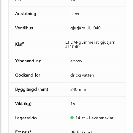
Anslutning
fläns
Ventilhus
gjutjärn JL1040
EPDM-gummerat gjutjärn
Klaff
JL1040
Ytbehandling
epoxy
Godkänd för
dricksvatten
Bygglängd (mm)
240 mm
Vikt (kg)
16
Lagersaldo
14 st - Leveransklar
Ert pris*
Bli E-Kund