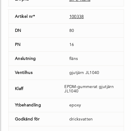
Artikel nr*
100338
DN
80
PN
16
Anslutning
fläns
Ventilhus
gjutjärn JL1040
EPDM-gummerat gjutjärn
Klaff
JL1040
Ytbehandling
epoxy
Godkänd för
dricksvatten