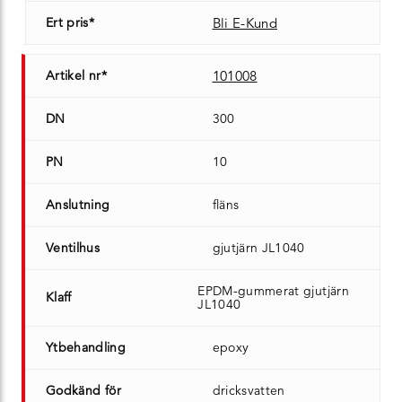
Ert pris*
Bli E-Kund
Artikel nr*
101008
DN
300
PN
10
Anslutning
fläns
Ventilhus
gjutjärn JL1040
EPDM-gummerat gjutjärn
Klaff
JL1040
Ytbehandling
epoxy
Godkänd för
dricksvatten