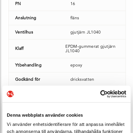
PN
16
Anslutning
fläns
Ventilhus
gjutjärn JL1040
EPDM-gummerat gjutjärn
Klaff
JL1040
Ytbehandling
epoxy
Godkänd för
dricksvatten
Bygglängd (mm)
350 mm
Vikt (kg)
48
Denna webbplats använder cookies
Lagersaldo
4 st - Leveransklar
Vi använder enhetsidentifierare för att anpassa innehållet
och annonserna till användarna, tillhandahålla funktioner