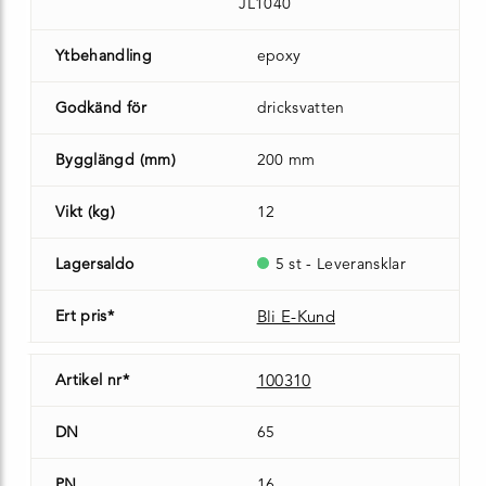
JL1040
Ytbehandling
epoxy
Godkänd för
dricksvatten
Bygglängd (mm)
200 mm
Vikt (kg)
12
Lagersaldo
5 st - Leveransklar
Ert pris*
Bli E-Kund
Artikel nr*
100310
DN
65
PN
16