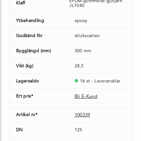
EPDM-gummerat gjutjärn
Klaff
JL1040
Ytbehandling
epoxy
Godkänd för
dricksvatten
Bygglängd (mm)
300 mm
Vikt (kg)
28,5
Lagersaldo
16 st - Leveransklar
Ert pris*
Bli E-Kund
Artikel nr*
100339
DN
125