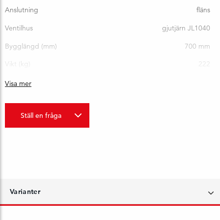
Anslutning
fläns
Ventilhus
gjutjärn JL1040
Bygglängd (mm)
700 mm
Vikt (kg)
222
Visa mer
Ställ en fråga
Varianter