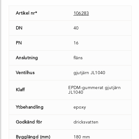
Artikel nr*
106283
DN
40
PN
16
Anslutning
fläns
Ventilhus
gjutjärn JL1040
EPDM-gummerat gjutjärn
Klaff
JL1040
Ytbehandling
epoxy
Godkänd för
dricksvatten
Bygglängd (mm)
180 mm