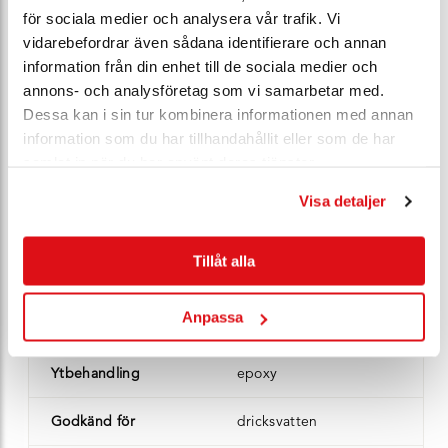
Ert pris*
Bli E-Kund
för sociala medier och analysera vår trafik. Vi
vidarebefordrar även sådana identifierare och annan
information från din enhet till de sociala medier och
Artikel nr*
100365
annons- och analysföretag som vi samarbetar med.
Dessa kan i sin tur kombinera informationen med annan
DN
150
information som du har tillhandahållit eller som de har
samlat in när du har använt deras tjänster.
PN
16
Visa detaljer
Anslutning
fläns
Tillåt alla
Ventilhus
gjutjärn JL1040
EPDM-gummerat gjutjärn
Klaff
Anpassa
JL1040
Ytbehandling
epoxy
Godkänd för
dricksvatten