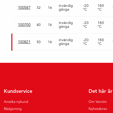
invändig
-20
180
100587
32
16
gänga
°C
°C
invändig
-20
180
100700
40
16
gänga
°C
°C
invändig
-20
180
100821
50
16
gänga
°C
°C
Kundservice
Det här ä
Ansöka nykund
Om Ventim
Rådgivning
Nyhetsbrev