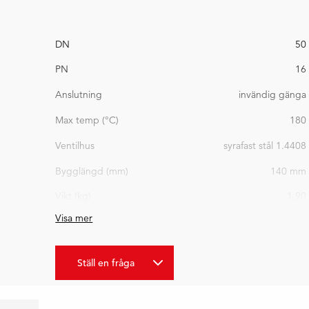
DN
50
PN
16
Anslutning
invändig gänga
Max temp (°C)
180
Ventilhus
syrafast stål 1.4408
Bygglängd (mm)
140 mm
Vikt (kg)
1,90
Visa mer
Ställ en fråga