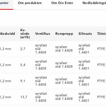
ianter
Om produkten
Om Die Erste
Nedladdnings
Kv-
Maskvidd
värde
Ventilhus
Renspropp
Silinsats
Tätni
(m³/h)
syrafast
syrafast
syrafast
1,2 mm
2,7
stål
stål
PTFE
stål 1.4408
1.4408
1.4401
syrafast
syrafast
syrafast
1,2 mm
5,4
stål
stål
PTFE
stål 1.4408
1.4408
1.4401
syrafast
syrafast
syrafast
1,2 mm
9,1
stål
stål
PTFE
stål 1.4408
1.4408
1.4401
syrafast
syrafast
syrafast
1,2 mm
13,7
stål
stål
PTFE
stål 1.4408
1.4408
1.4401