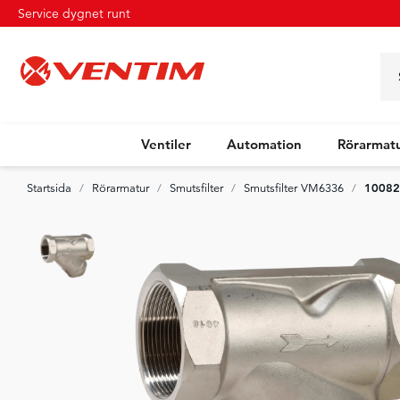
Service dygnet runt
Ventiler
Automation
Rörarmat
10082
Startsida
Rörarmatur
Smutsfilter
Smutsfilter VM6336