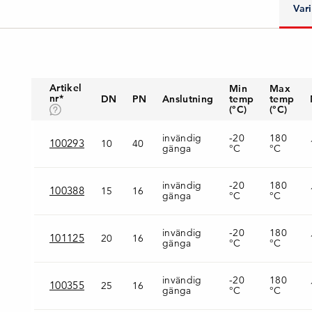
Var
Artikel
Min
Max
nr*
DN
PN
Anslutning
temp
temp
(°C)
(°C)
invändig
-20
180
100293
10
40
gänga
°C
°C
invändig
-20
180
100388
15
16
gänga
°C
°C
invändig
-20
180
101125
20
16
gänga
°C
°C
invändig
-20
180
100355
25
16
gänga
°C
°C