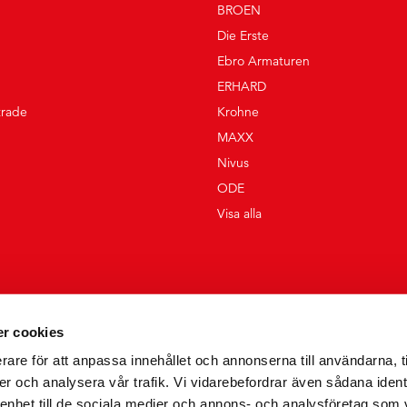
BROEN
Die Erste
Ebro Armaturen
ERHARD
trade
Krohne
MAXX
Nivus
ODE
Visa alla
r cookies
rare för att anpassa innehållet och annonserna till användarna, t
er och analysera vår trafik. Vi vidarebefordrar även sådana ident
 enhet till de sociala medier och annons- och analysföretag som