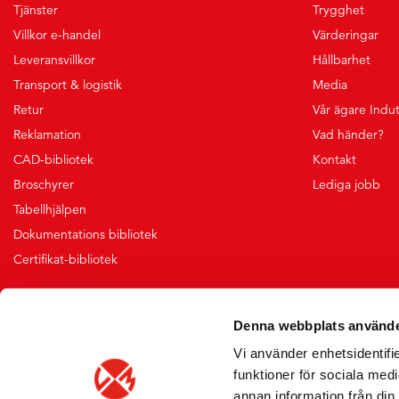
Tjänster
Trygghet
Villkor e-handel
Värderingar
Leveransvillkor
Hållbarhet
Transport & logistik
Media
Retur
Vår ägare Indu
Reklamation
Vad händer?
CAD-bibliotek
Kontakt
Broschyrer
Lediga jobb
Tabellhjälpen
Dokumentations bibliotek
Certifikat-bibliotek
Denna webbplats använde
Vi använder enhetsidentifie
funktioner för sociala medi
annan information från din