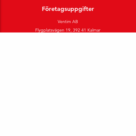
Företagsuppgifter
Ventim AB
Flygplatsvägen 19, 392 41 Kalmar
Box 726, 391 27 Kalmar
Org. nr: 556207-6272
Kontakt
Telefon:
Växel:
0480-42 91 00
Direktnr:
Besök kontaktsidan
E-post: info(a)ventim.se
Telefontid: mån–fre 07.30-16.30