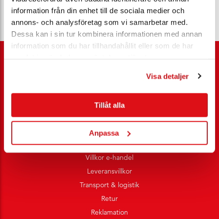
information från din enhet till de sociala medier och
annons- och analysföretag som vi samarbetar med.
Dessa kan i sin tur kombinera informationen med annan
information som du har tillhandahållit eller som de har
samlat in när du har använt deras tjänster.
Visa detaljer
Kundservice
Tillåt alla
Ansöka nykund
Rådgivning
Anpassa
Tjänster
Villkor e-handel
Leveransvillkor
Transport & logistik
Retur
Reklamation