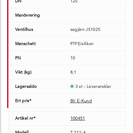
DN
125
Manövrering
Ventilhus
segjärn JS1025
Manschett
PTFE/silikon
PN
10
Vikt (kg)
8,1
Lagersaldo
3 st - Leveransklar
Ert pris*
Bli E-Kund
Artikel nr*
100451
Modell
T 211-A