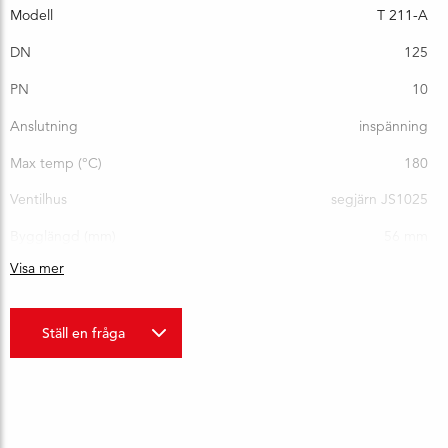
Modell
T 211-A
DN
125
PN
10
Anslutning
inspänning
Max temp (°C)
180
Ventilhus
segjärn JS1025
Bygglängd (mm)
56 mm
Visa mer
Vikt (kg)
8,1
Ställ en fråga