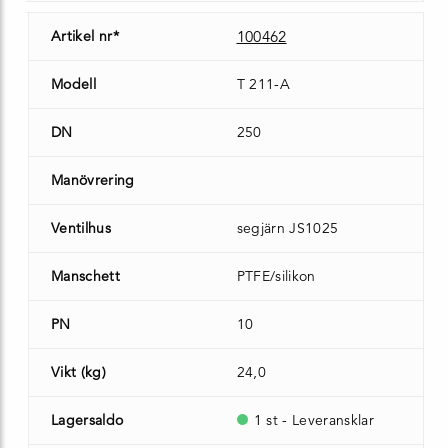
Artikel nr*
100462
Modell
T 211-A
DN
250
Manövrering
Ventilhus
segjärn JS1025
Manschett
PTFE/silikon
PN
10
Vikt (kg)
24,0
Lagersaldo
1 st - Leveransklar