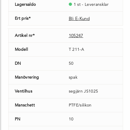
Lagersaldo
1 st - Leveransklar
Ert pris*
Bli E-Kund
Artikel nr*
105247
Modell
T 211-A
DN
50
Manövrering
spak
Ventilhus
segjärn JS1025
Manschett
PTFE/silikon
PN
10