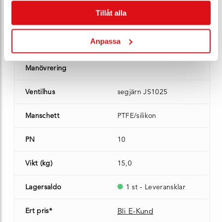
Tillåt alla
Modell
T 211-A
Anpassa
DN
200
Manövrering
Ventilhus
segjärn JS1025
Manschett
PTFE/silikon
PN
10
Vikt (kg)
15,0
Lagersaldo
1 st - Leveransklar
Ert pris*
Bli E-Kund