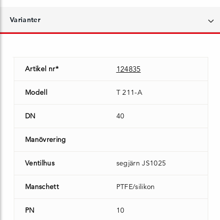
Varianter
Artikel nr*
124835
Modell
T 211-A
DN
40
Manövrering
Ventilhus
segjärn JS1025
Manschett
PTFE/silikon
PN
10