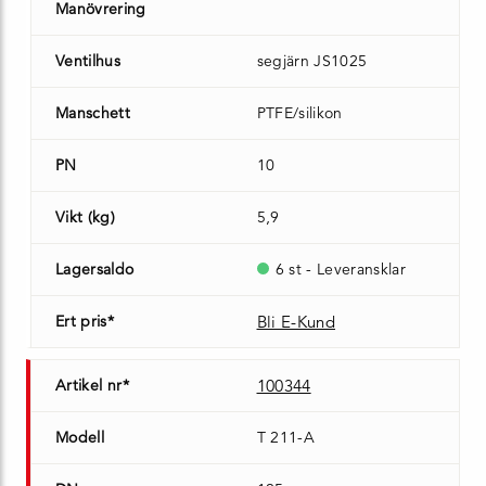
Manövrering
Ventilhus
segjärn JS1025
Manschett
PTFE/silikon
PN
10
Vikt (kg)
5,9
Lagersaldo
6 st - Leveransklar
Ert pris*
Bli E-Kund
Artikel nr*
100344
Modell
T 211-A