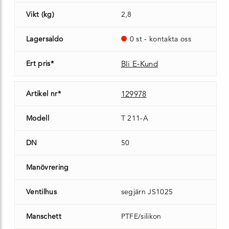
Vikt (kg)
2,8
Lagersaldo
0 st - kontakta oss
Ert pris*
Bli E-Kund
Artikel nr*
129978
Modell
T 211-A
DN
50
Manövrering
Ventilhus
segjärn JS1025
Manschett
PTFE/silikon