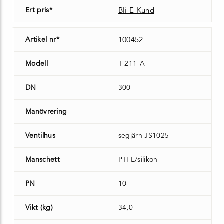
Ert pris*
Bli E-Kund
Artikel nr*
100452
Modell
T 211-A
DN
300
Manövrering
Ventilhus
segjärn JS1025
Manschett
PTFE/silikon
PN
10
Vikt (kg)
34,0