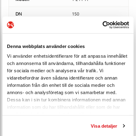
DN
150
Manövrering
Ventilhus
segjärn JS1025
Denna webbplats använder cookies
Vi använder enhetsidentifierare för att anpassa innehållet
Manschett
PTFE/silikon
och annonserna till användarna, tillhandahålla funktioner
för sociala medier och analysera vår trafik. Vi
PN
10
vidarebefordrar även sådana identifierare och annan
information från din enhet till de sociala medier och
Vikt (kg)
9,5
annons- och analysföretag som vi samarbetar med.
Dessa kan i sin tur kombinera informationen med annan
Lagersaldo
5 st - Leveransklar
information som du har tillhandahållit eller som de har
samlat in när du har använt deras tjänster.
Ert pris*
Bli E-Kund
Visa detaljer
Artikel nr*
100345