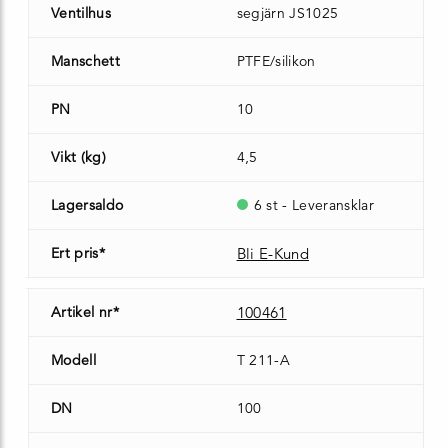
Ventilhus
segjärn JS1025
Manschett
PTFE/silikon
PN
10
Vikt (kg)
4,5
Lagersaldo
6 st - Leveransklar
Ert pris*
Bli E-Kund
Artikel nr*
100461
Modell
T 211-A
DN
100