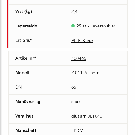
Vikt (kg)
2,4
Lagersaldo
25 st - Leveransklar
Ert pris*
Bli E-Kund
Artikel nr*
100465
Modell
Z 011-A therm
DN
65
Manövrering
spak
Ventilhus
gjutjärn JL1040
Manschett
EPDM