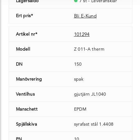
Lagersaldo
7 st - Leveransklar
Ert pris*
Bli E-Kund
Artikel nr*
101294
Modell
Z 011-A therm
DN
150
Manövrering
spak
Ventilhus
gjutjärn JL1040
Manschett
EPDM
Spjällskiva
syrafast stål 1.4408
PN
10