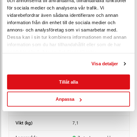
och annonserna till användarna, tillhandahålla funktioner
Artikel nr*
101273
för sociala medier och analysera vår trafik. Vi
vidarebefordrar även sådana identifierare och annan
Modell
Z 011-A therm
information från din enhet till de sociala medier och
annons- och analysföretag som vi samarbetar med.
DN
125
Dessa kan i sin tur kombinera informationen med annan
information som du har tillhandahållit eller som de har
Manövrering
spak
samlat in när du har använt deras tjänster.
Visa detaljer
Ventilhus
gjutjärn JL1040
Manschett
EPDM
Tillåt alla
Spjällskiva
syrafast stål 1.4408
Anpassa
PN
16
Vikt (kg)
7,1