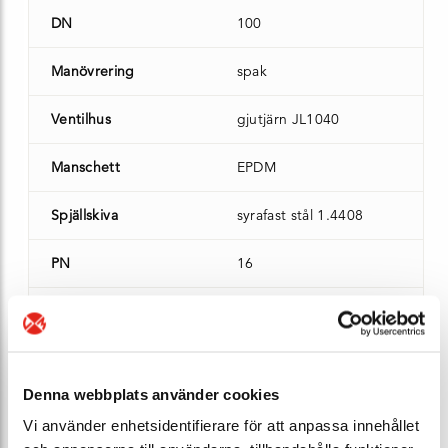
DN
100
Manövrering
spak
Ventilhus
gjutjärn JL1040
Manschett
EPDM
Spjällskiva
syrafast stål 1.4408
PN
16
Vikt (kg)
5,4
Lagersaldo
10 st - Leveransklar
Denna webbplats använder cookies
Ert pris*
Bli E-Kund
Vi använder enhetsidentifierare för att anpassa innehållet