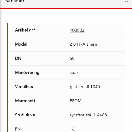
Varianter
Artikel nr*
100803
Modell
Z 011-A therm
DN
50
Manövrering
spak
Ventilhus
gjutjärn JL1040
Manschett
EPDM
Spjällskiva
syrafast stål 1.4408
PN
16