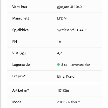
Ventilhus
gjutjärn JL1040
Manschett
EPDM
Spjällskiva
syrafast stål 1.4408
PN
16
Vikt (kg)
4,2
Lagersaldo
8 st - Leveransklar
Ert pris*
Bli E-Kund
Artikel nr*
101056
Modell
Z 011-A therm