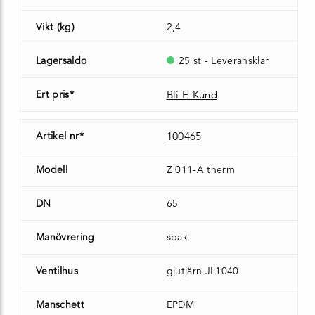
Vikt (kg)
2,4
Lagersaldo
25 st - Leveransklar
Ert pris*
Bli E-Kund
Artikel nr*
100465
Modell
Z 011-A therm
DN
65
Manövrering
spak
Ventilhus
gjutjärn JL1040
Manschett
EPDM