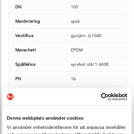
DN
100
Manövrering
spak
Ventilhus
gjutjärn JL1040
Manschett
EPDM
Spjällskiva
syrafast stål 1.4408
PN
16
Vikt (kg)
5,4
Lagersaldo
10 st - Leveransklar
Denna webbplats använder cookies
Ert pris*
Bli E-Kund
Vi använder enhetsidentifierare för att anpassa innehållet