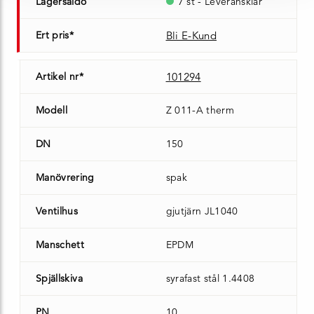
Lagersaldo
7 st - Leveransklar
Ert pris*
Bli E-Kund
Artikel nr*
101294
Modell
Z 011-A therm
DN
150
Manövrering
spak
Ventilhus
gjutjärn JL1040
Manschett
EPDM
Spjällskiva
syrafast stål 1.4408
PN
10