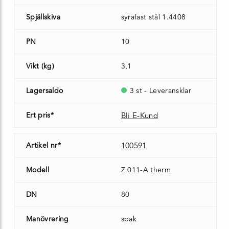
Spjällskiva
syrafast stål 1.4408
PN
10
Vikt (kg)
3,1
Lagersaldo
3 st - Leveransklar
Ert pris*
Bli E-Kund
Artikel nr*
100591
Modell
Z 011-A therm
DN
80
Manövrering
spak