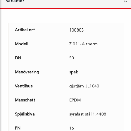
Varianter
Artikel nr*
100803
Modell
Z 011-A therm
DN
50
Manövrering
spak
Ventilhus
gjutjärn JL1040
Manschett
EPDM
Spjällskiva
syrafast stål 1.4408
PN
16