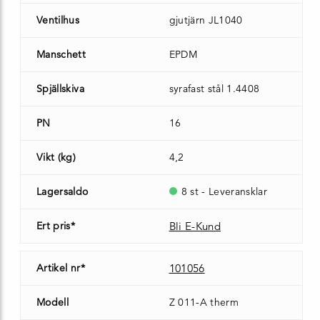
Ventilhus
gjutjärn JL1040
Manschett
EPDM
Spjällskiva
syrafast stål 1.4408
PN
16
Vikt (kg)
4,2
Lagersaldo
8 st - Leveransklar
Ert pris*
Bli E-Kund
Artikel nr*
101056
Modell
Z 011-A therm