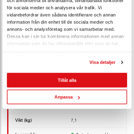
och annonserna till användarna, tillhandahålla funktioner
Artikel nr*
101273
för sociala medier och analysera vår trafik. Vi
vidarebefordrar även sådana identifierare och annan
Modell
Z 011-A therm
information från din enhet till de sociala medier och
annons- och analysföretag som vi samarbetar med.
DN
125
Dessa kan i sin tur kombinera informationen med annan
information som du har tillhandahållit eller som de har
Manövrering
spak
samlat in när du har använt deras tjänster.
Visa detaljer
Ventilhus
gjutjärn JL1040
Manschett
EPDM
Tillåt alla
Spjällskiva
syrafast stål 1.4408
Anpassa
PN
16
Vikt (kg)
7,1