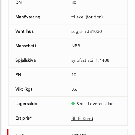
DN
80
Manövrering
fri axel (för don)
Ventilhus
segjärn JS1030
Manschett
NBR
Spjällskiva
syrafast stål 1.4408
PN
10
Vikt (kg)
8,6
Lagersaldo
8 st - Leveransklar
Ert pris*
Bli E-Kund