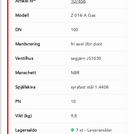
Artikel nr*
107658
Modell
Z 014-A Gas
DN
100
Manövrering
fri axel (för don)
Ventilhus
segjärn JS1030
Manschett
NBR
Spjällskiva
syrafast stål 1.4408
PN
10
Vikt (kg)
9,8
Lagersaldo
7 st - Leveransklar