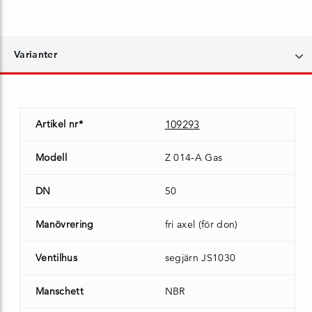
Varianter
Artikel nr*
109293
Modell
Z 014-A Gas
DN
50
Manövrering
fri axel (för don)
Ventilhus
segjärn JS1030
Manschett
NBR