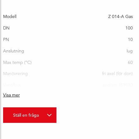
Modell
Z 014-A Gas
DN
100
PN
10
Anslutning
lug
Max temp (°C)
60
Manövrering
fri axel (för don)
Ventilhus
segjärn JS1030
Visa mer
Spjällskiva
syrafast stål 1.4408
Bygglängd (mm)
52 mm
Ställ en fråga
Vikt (kg)
9,8