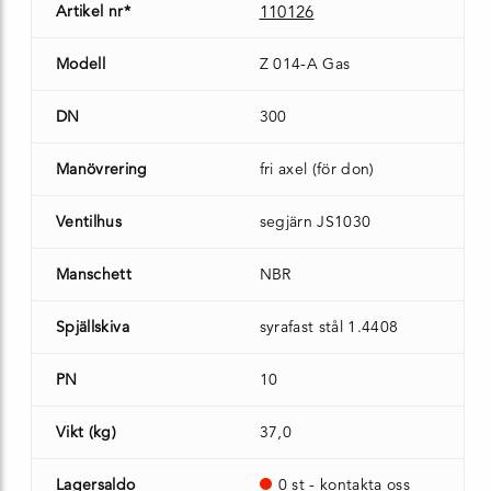
Artikel nr*
110126
Modell
Z 014-A Gas
DN
300
Manövrering
fri axel (för don)
Ventilhus
segjärn JS1030
Manschett
NBR
Spjällskiva
syrafast stål 1.4408
PN
10
Vikt (kg)
37,0
Lagersaldo
0 st - kontakta oss