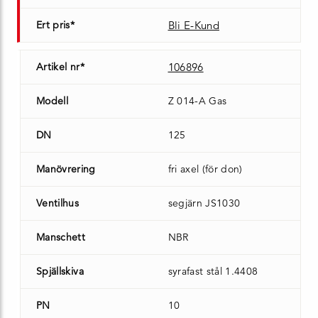
Ert pris*
Bli E-Kund
Artikel nr*
106896
Modell
Z 014-A Gas
DN
125
Manövrering
fri axel (för don)
Ventilhus
segjärn JS1030
Manschett
NBR
Spjällskiva
syrafast stål 1.4408
PN
10