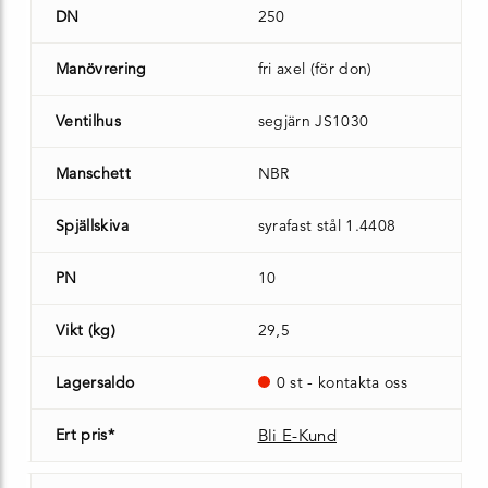
DN
250
Manövrering
fri axel (för don)
Ventilhus
segjärn JS1030
Manschett
NBR
Spjällskiva
syrafast stål 1.4408
PN
10
Vikt (kg)
29,5
Lagersaldo
0 st - kontakta oss
Ert pris*
Bli E-Kund