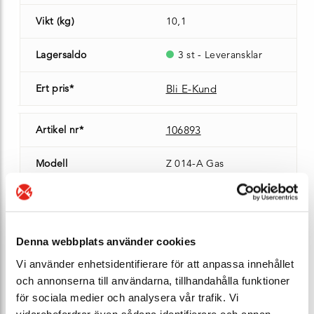
Vikt (kg)
10,1
Lagersaldo
3 st - Leveransklar
Ert pris*
Bli E-Kund
Artikel nr*
106893
Modell
Z 014-A Gas
DN
150
Manövrering
fri axel (för don)
Denna webbplats använder cookies
Vi använder enhetsidentifierare för att anpassa innehållet
Ventilhus
segjärn JS1030
och annonserna till användarna, tillhandahålla funktioner
för sociala medier och analysera vår trafik. Vi
Manschett
NBR
vidarebefordrar även sådana identifierare och annan