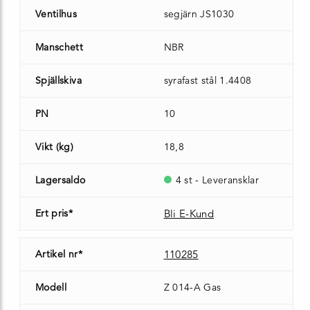
Ventilhus
segjärn JS1030
Manschett
NBR
Spjällskiva
syrafast stål 1.4408
PN
10
Vikt (kg)
18,8
Lagersaldo
4 st - Leveransklar
Ert pris*
Bli E-Kund
Artikel nr*
110285
Modell
Z 014-A Gas