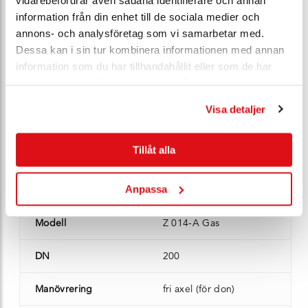
information från din enhet till de sociala medier och
Spjällskiva
syrafast stål 1.4408
annons- och analysföretag som vi samarbetar med.
Dessa kan i sin tur kombinera informationen med annan
PN
10
information som du har tillhandahållit eller som de har
samlat in när du har använt deras tjänster.
Vikt (kg)
13,1
Visa detaljer
Lagersaldo
5 st - Leveransklar
Ert pris*
Bli E-Kund
Tillåt alla
Anpassa
Artikel nr*
109301
Modell
Z 014-A Gas
DN
200
Manövrering
fri axel (för don)