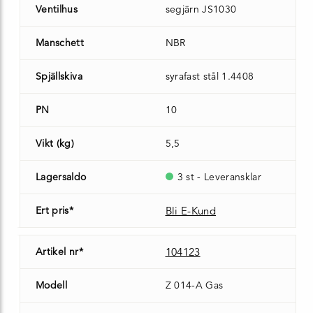
Ventilhus
segjärn JS1030
Manschett
NBR
Spjällskiva
syrafast stål 1.4408
PN
10
Vikt (kg)
5,5
Lagersaldo
3 st - Leveransklar
Ert pris*
Bli E-Kund
Artikel nr*
104123
Modell
Z 014-A Gas