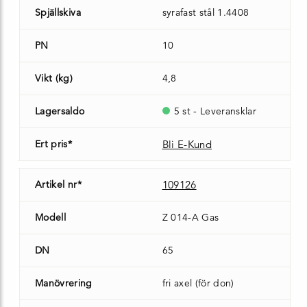
Spjällskiva
syrafast stål 1.4408
PN
10
Vikt (kg)
4,8
Lagersaldo
5 st - Leveransklar
Ert pris*
Bli E-Kund
Artikel nr*
109126
Modell
Z 014-A Gas
DN
65
Manövrering
fri axel (för don)