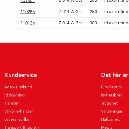
109301
Z 014-A Gas
200
fri axel (för 
110285
Z 014-A Gas
250
fri axel (för 
110126
Z 014-A Gas
300
fri axel (för 
Kundservice
Det här ä
Ansöka nykund
Om Ventim
Rådgivning
Nyhetsbrev
Tjänster
Trygghet
Villkor e-handel
Värderingar
Leveransvillkor
Hållbarhet
Transport & logistik
Media