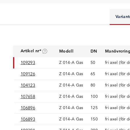
Variant
Artikel nr*
Modell
DN
Manövrerin
109293
Z 014-A Gas
50
fri axel (för 
109126
Z 014-A Gas
65
fri axel (för 
104123
Z 014-A Gas
80
fri axel (för 
107658
Z 014-A Gas
100
fri axel (för 
106896
Z 014-A Gas
125
fri axel (för 
106893
Z 014-A Gas
150
fri axel (för 