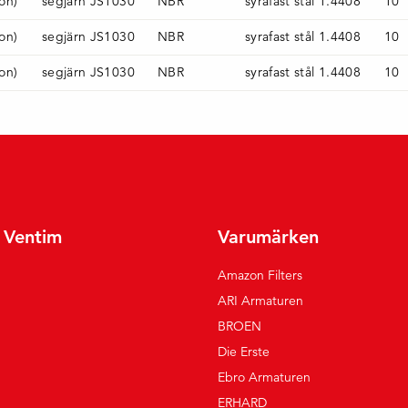
don)
segjärn JS1030
NBR
syrafast stål 1.4408
10
don)
segjärn JS1030
NBR
syrafast stål 1.4408
10
don)
segjärn JS1030
NBR
syrafast stål 1.4408
10
r Ventim
Varumärken
Amazon Filters
ARI Armaturen
BROEN
Die Erste
Ebro Armaturen
ERHARD