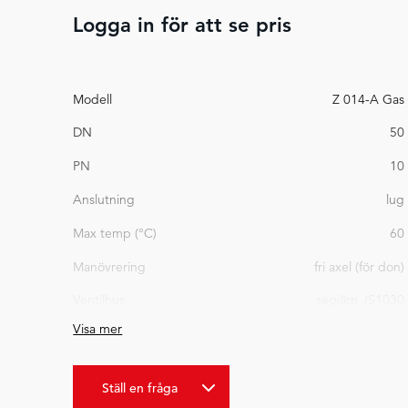
Logga in för att se pris
Modell
Z 014-A Gas
DN
50
PN
10
Anslutning
lug
Max temp (°C)
60
Manövrering
fri axel (för don)
Ventilhus
segjärn JS1030
Visa mer
Spjällskiva
syrafast stål 1.4408
Bygglängd (mm)
43 mm
Ställ en fråga
Vikt (kg)
4,8