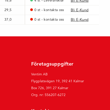
18,8
4 st - Leveransklar
Bli E-Kund
29,5
0 st - kontakta oss
Bli E-Kund
37,0
0 st - kontakta oss
Bli E-Kund
Företagsuppgifter
Ventim AB
Flygplatsvägen 19, 392 41 Kalmar
Box 726, 391 27 Kalmar
Org. nr: 556207-6272