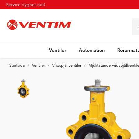
Service dygnet runt
Ventiler
Automation
Rörarmat
Startsida
Ventiler
Vridspjällventiler
Mjuktätande vridspjällventile