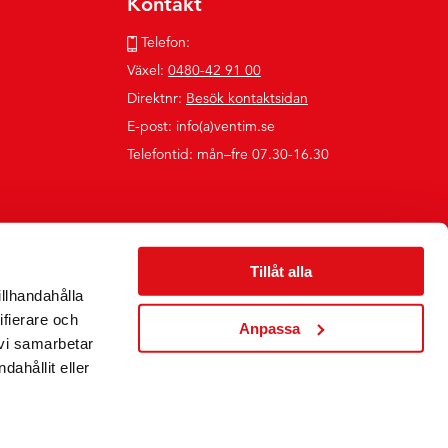
Kontakt
Telefon:
Växel:
0480-42 91 00
Direktnr:
Besök kontaktsidan
E-post: info(a)ventim.se
Telefontid: mån–fre 07.30-16.30
Tillåt alla
illhandahålla
ifierare och
Anpassa
 vi samarbetar
ahållit eller
Följ oss