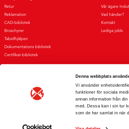
Retur
Vår ägare Indu
Reklamation
Vad händer?
CAD-bibliotek
Kontakt
Broschyrer
Lediga jobb
Tabellhjälpen
Dokumentations bibliotek
Certifikat-bibliotek
Denna webbplats använde
Vi använder enhetsidentifie
funktioner för sociala medi
annan information från din
med. Dessa kan i sin tur k
som de har samlat in när d
Vi skickar med
Visa detaljer