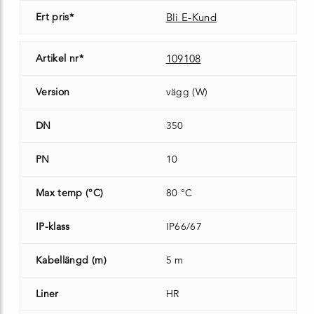
Ert pris*
Bli E-Kund
Artikel nr*
109108
Version
vägg (W)
DN
350
PN
10
Max temp (°C)
80 °C
IP-klass
IP66/67
Kabellängd (m)
5 m
Liner
HR