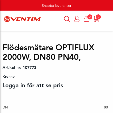
Snabba leveranser
0
0
Flödesmätare OPTIFLUX
2000W, DN80 PN40,
Artikel nr: 107773
Krohne
Logga in för att se pris
DN
80