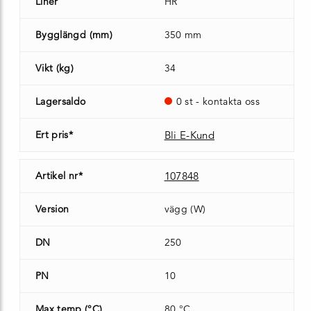
Liner
HR
Bygglängd (mm)
350 mm
Vikt (kg)
34
Lagersaldo
0 st - kontakta oss
Ert pris*
Bli E-Kund
Artikel nr*
107848
Version
vägg (W)
DN
250
PN
10
Max temp (°C)
80 °C