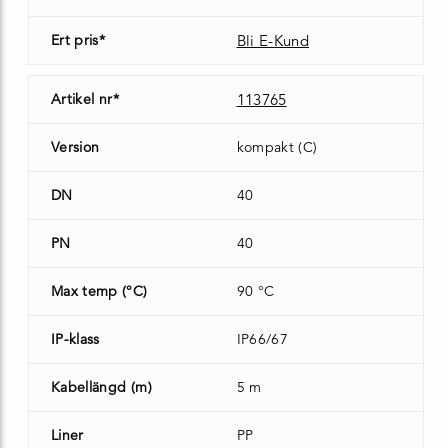
Ert pris*
Bli E-Kund
Artikel nr*
113765
Version
kompakt (C)
DN
40
PN
40
Max temp (°C)
90 °C
IP-klass
IP66/67
Kabellängd (m)
5 m
Liner
PP