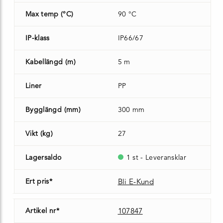
Max temp (°C)
90 °C
IP-klass
IP66/67
Kabellängd (m)
5 m
Liner
PP
Bygglängd (mm)
300 mm
Vikt (kg)
27
Lagersaldo
1 st - Leveransklar
Ert pris*
Bli E-Kund
Artikel nr*
107847