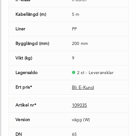
Kabellängd (m)
5 m
Liner
PP
Bygglängd (mm)
200 mm
Vikt (kg)
9
Lagersaldo
2 st - Leveransklar
Ert pris*
Bli E-Kund
Artikel nr*
109035
Version
vägg (W)
DN
65