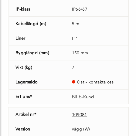
IP-klass
IP66/67
Kabellängd (m)
5 m
Liner
PP
Bygglängd (mm)
150 mm
Vikt (kg)
7
Lagersaldo
0 st - kontakta oss
Ert pris*
Bli E-Kund
Artikel nr*
109081
Version
vägg (W)