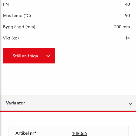
PN
40
Max temp (°C)
90
Bygglängd (mm)
200 mm
Vikt (kg)
14
Ställ en fråga
Varianter
Artikel nr*
108066