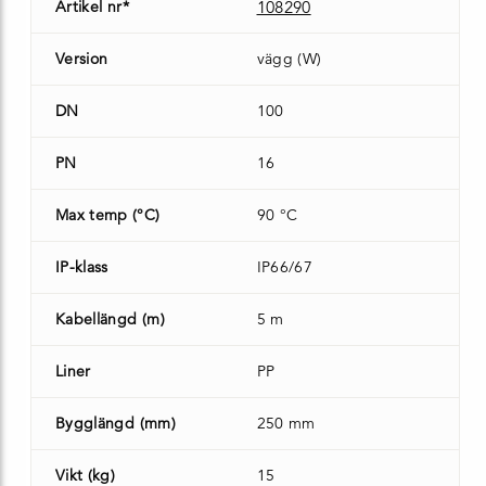
Artikel nr*
108290
Version
vägg (W)
DN
100
PN
16
Max temp (°C)
90 °C
IP-klass
IP66/67
Kabellängd (m)
5 m
Liner
PP
Bygglängd (mm)
250 mm
Vikt (kg)
15