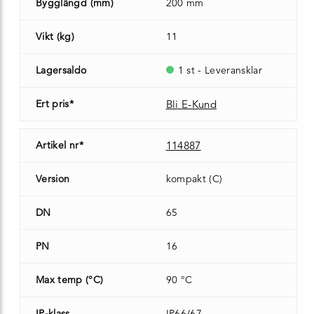
Bygglängd (mm)
200 mm
Vikt (kg)
11
Lagersaldo
1 st - Leveransklar
Ert pris*
Bli E-Kund
Artikel nr*
114887
Version
kompakt (C)
DN
65
PN
16
Max temp (°C)
90 °C
IP-klass
IP66/67