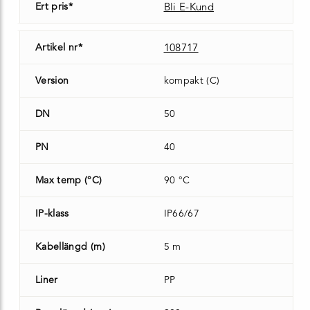
Ert pris*
Bli E-Kund
Artikel nr*
108717
Version
kompakt (C)
DN
50
PN
40
Max temp (°C)
90 °C
IP-klass
IP66/67
Kabellängd (m)
5 m
Liner
PP