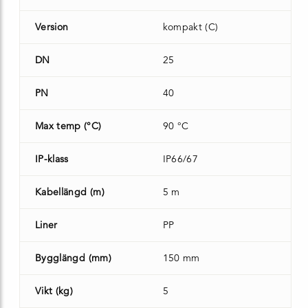
Version
kompakt (C)
DN
25
PN
40
Max temp (°C)
90 °C
IP-klass
IP66/67
Kabellängd (m)
5 m
Liner
PP
Bygglängd (mm)
150 mm
Vikt (kg)
5