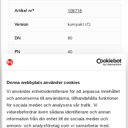
Artikel nr*
108718
Version
kompakt (C)
DN
80
PN
40
Max temp (°C)
90 °C
IP-klass
IP66/67
Denna webbplats använder cookies
Vi använder enhetsidentifierare för att anpassa innehållet
Kabellängd (m)
5 m
och annonserna till användarna, tillhandahålla funktioner
för sociala medier och analysera vår trafik. Vi
Liner
PP
vidarebefordrar även sådana identifierare och annan
information från din enhet till de sociala medier och
Bygglängd (mm)
200 mm
annons- och analysföretag som vi samarbetar med.