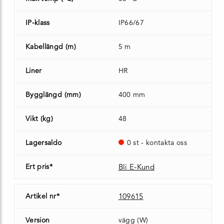
IP-klass
IP66/67
Kabellängd (m)
5 m
Liner
HR
Bygglängd (mm)
400 mm
Vikt (kg)
48
Lagersaldo
0 st - kontakta oss
Ert pris*
Bli E-Kund
Artikel nr*
109615
Version
vägg (W)