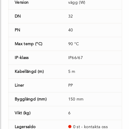
Version
vägg (W)
DN
32
PN
40
Max temp (°C)
90 °C
IP-klass
IP66/67
Kabellängd (m)
5 m
Liner
PP
Bygglängd (mm)
150 mm
Vikt (kg)
6
Lagersaldo
0 st - kontakta oss