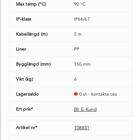
Max temp (°C)
90 °C
IP-klass
IP66/67
Kabellängd (m)
5 m
Liner
PP
Bygglängd (mm)
150 mm
Vikt (kg)
6
Lagersaldo
0 st - kontakta oss
Ert pris*
Bli E-Kund
Artikel nr*
108831