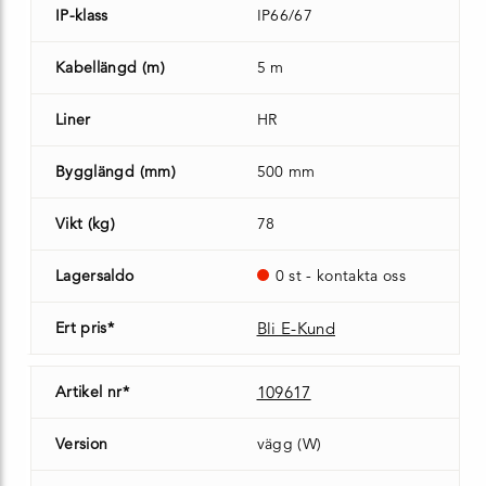
IP-klass
IP66/67
Kabellängd (m)
5 m
Liner
HR
Bygglängd (mm)
500 mm
Vikt (kg)
78
Lagersaldo
0 st - kontakta oss
Ert pris*
Bli E-Kund
Artikel nr*
109617
Version
vägg (W)