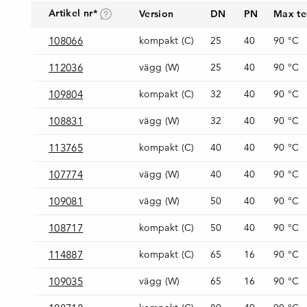
Artikel nr*
Version
DN
PN
Max te
108066
kompakt (C)
25
40
90 °C
112036
vägg (W)
25
40
90 °C
109804
kompakt (C)
32
40
90 °C
108831
vägg (W)
32
40
90 °C
113765
kompakt (C)
40
40
90 °C
107774
vägg (W)
40
40
90 °C
109081
vägg (W)
50
40
90 °C
108717
kompakt (C)
50
40
90 °C
114887
kompakt (C)
65
16
90 °C
109035
vägg (W)
65
16
90 °C