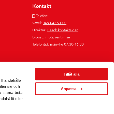
Kontakt
Telefon:
Växel:
0480-42 91 00
Direktnr:
Besök kontaktsidan
E-post: info(a)ventim.se
Telefontid: mån–fre 07.30-16.30
Tillåt alla
illhandahålla
ifierare och
Anpassa
 vi samarbetar
ahållit eller
Följ oss