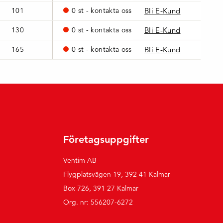
101
0 st - kontakta oss
Bli E-Kund
130
0 st - kontakta oss
Bli E-Kund
165
0 st - kontakta oss
Bli E-Kund
Företagsuppgifter
Ventim AB
Flygplatsvägen 19, 392 41 Kalmar
Box 726, 391 27 Kalmar
Org. nr: 556207-6272