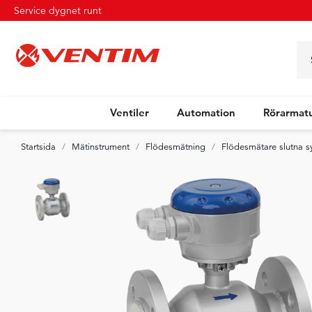
Service dygnet runt
Ventiler
Automation
Rörarmat
Startsida
Mätinstrument
Flödesmätning
Flödesmätare slutna 