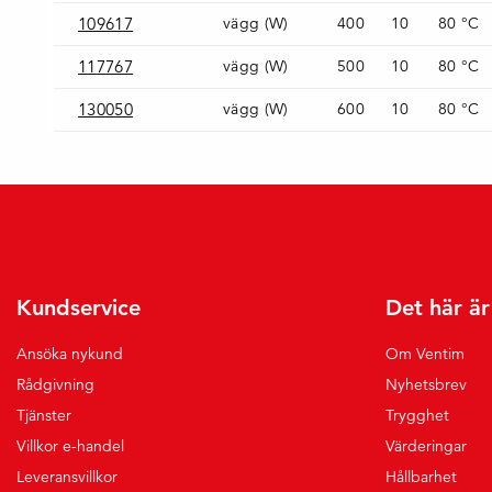
109617
vägg (W)
400
10
80 °C
117767
vägg (W)
500
10
80 °C
130050
vägg (W)
600
10
80 °C
Kundservice
Det här ä
Ansöka nykund
Om Ventim
Rådgivning
Nyhetsbrev
Tjänster
Trygghet
Villkor e-handel
Värderingar
Leveransvillkor
Hållbarhet