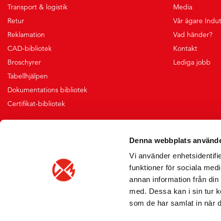
Transport & logistik
Media
Retur
Vår ägare Indu
Reklamation
Vad händer?
CAD-bibliotek
Kontakt
Broschyrer
Lediga jobb
Tabellhjälpen
Dokumentations bibliotek
Certifikat-bibliotek
Denna webbplats använde
Vi använder enhetsidentifie
funktioner för sociala medi
annan information från din
med. Dessa kan i sin tur k
som de har samlat in när d
Vi skickar med