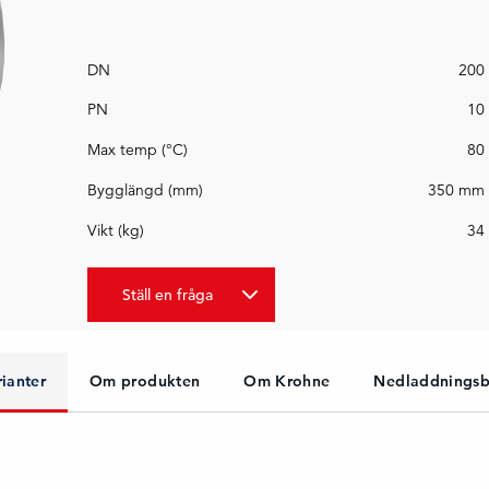
DN
200
PN
10
Max temp (°C)
80
Bygglängd (mm)
350 mm
Vikt (kg)
34
Ställ en fråga
rianter
Om produkten
Om Krohne
Nedladdningsb