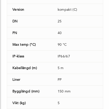
Version
kompakt (C)
DN
25
PN
40
Max temp (°C)
90 °C
IP-klass
IP66/67
Kabellängd (m)
5 m
Liner
PP
Bygglängd (mm)
150 mm
Vikt (kg)
5