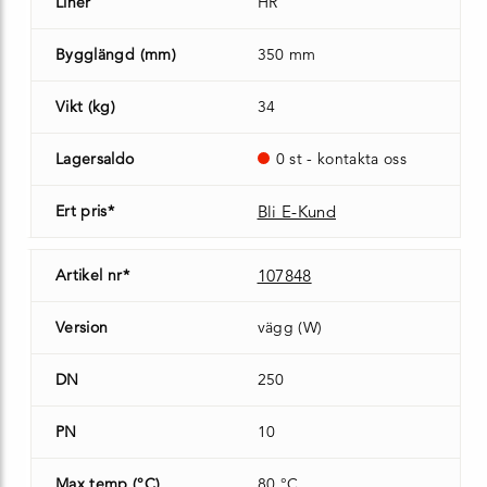
Liner
HR
Bygglängd (mm)
350 mm
Vikt (kg)
34
Lagersaldo
0 st - kontakta oss
Ert pris*
Bli E-Kund
Artikel nr*
107848
Version
vägg (W)
DN
250
PN
10
Max temp (°C)
80 °C