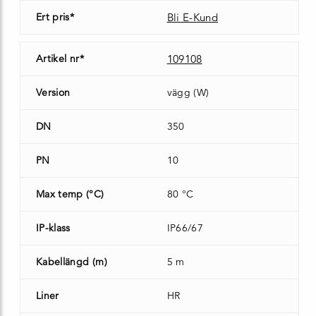
Ert pris*
Bli E-Kund
Artikel nr*
109108
Version
vägg (W)
DN
350
PN
10
Max temp (°C)
80 °C
IP-klass
IP66/67
Kabellängd (m)
5 m
Liner
HR