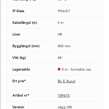
IP-klass
IP66/67
Kabellängd (m)
5 m
Liner
HR
Bygglängd (mm)
400 mm
Vikt (kg)
48
Lagersaldo
0 st - kontakta oss
Ert pris*
Bli E-Kund
Artikel nr*
109615
Version
vägg (W)