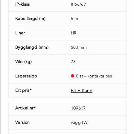
IP-klass
IP66/67
Kabellängd (m)
5 m
Liner
HR
Bygglängd (mm)
500 mm
Vikt (kg)
78
Lagersaldo
0 st - kontakta oss
Ert pris*
Bli E-Kund
Artikel nr*
109617
Version
vägg (W)