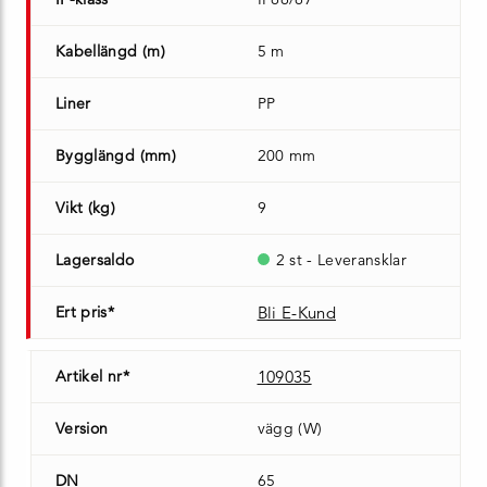
Kabellängd (m)
5 m
Liner
PP
Bygglängd (mm)
200 mm
Vikt (kg)
9
Lagersaldo
2 st - Leveransklar
Ert pris*
Bli E-Kund
Artikel nr*
109035
Version
vägg (W)
DN
65