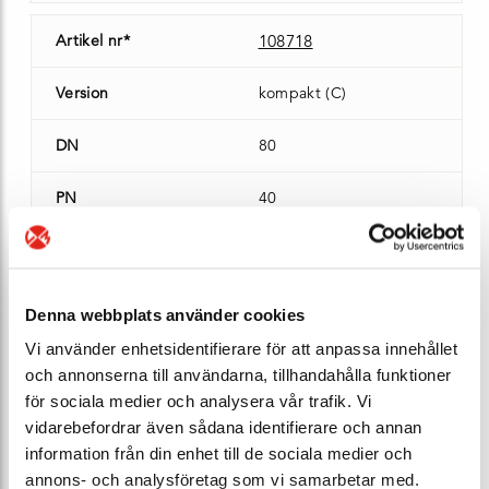
Artikel nr*
108718
Version
kompakt (C)
DN
80
PN
40
Max temp (°C)
90 °C
IP-klass
IP66/67
Denna webbplats använder cookies
Vi använder enhetsidentifierare för att anpassa innehållet
Kabellängd (m)
5 m
och annonserna till användarna, tillhandahålla funktioner
för sociala medier och analysera vår trafik. Vi
Liner
PP
vidarebefordrar även sådana identifierare och annan
information från din enhet till de sociala medier och
Bygglängd (mm)
200 mm
annons- och analysföretag som vi samarbetar med.