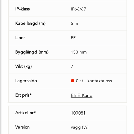
IP-klass
IP66/67
Kabellängd (m)
5 m
Liner
PP
Bygglängd (mm)
150 mm
Vikt (kg)
7
Lagersaldo
0 st - kontakta oss
Ert pris*
Bli E-Kund
Artikel nr*
109081
Version
vägg (W)