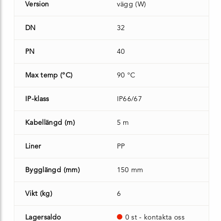
Version
vägg (W)
DN
32
PN
40
Max temp (°C)
90 °C
IP-klass
IP66/67
Kabellängd (m)
5 m
Liner
PP
Bygglängd (mm)
150 mm
Vikt (kg)
6
Lagersaldo
0 st - kontakta oss