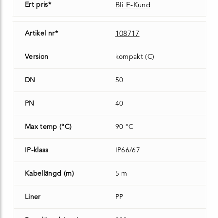
Ert pris*
Bli E-Kund
Artikel nr*
108717
Version
kompakt (C)
DN
50
PN
40
Max temp (°C)
90 °C
IP-klass
IP66/67
Kabellängd (m)
5 m
Liner
PP