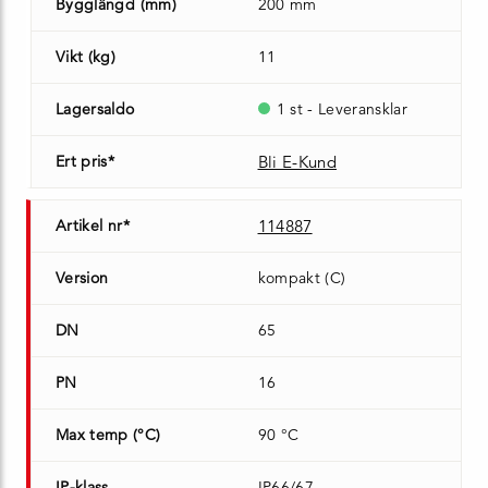
Bygglängd (mm)
200 mm
Vikt (kg)
11
Lagersaldo
1 st - Leveransklar
Ert pris*
Bli E-Kund
Artikel nr*
114887
Version
kompakt (C)
DN
65
PN
16
Max temp (°C)
90 °C
IP-klass
IP66/67