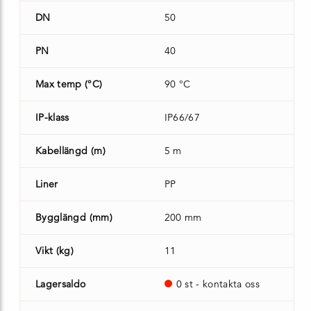
DN
50
PN
40
Max temp (°C)
90 °C
IP-klass
IP66/67
Kabellängd (m)
5 m
Liner
PP
Bygglängd (mm)
200 mm
Vikt (kg)
11
Lagersaldo
0 st - kontakta oss