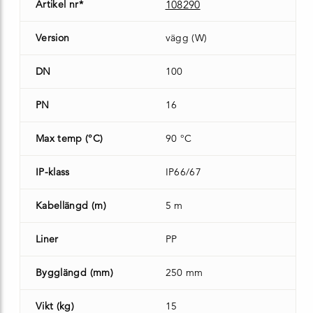
Artikel nr*
108290
Version
vägg (W)
DN
100
PN
16
Max temp (°C)
90 °C
IP-klass
IP66/67
Kabellängd (m)
5 m
Liner
PP
Bygglängd (mm)
250 mm
Vikt (kg)
15