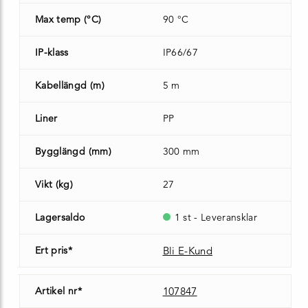
Max temp (°C)
90 °C
IP-klass
IP66/67
Kabellängd (m)
5 m
Liner
PP
Bygglängd (mm)
300 mm
Vikt (kg)
27
Lagersaldo
1 st - Leveransklar
Ert pris*
Bli E-Kund
Artikel nr*
107847