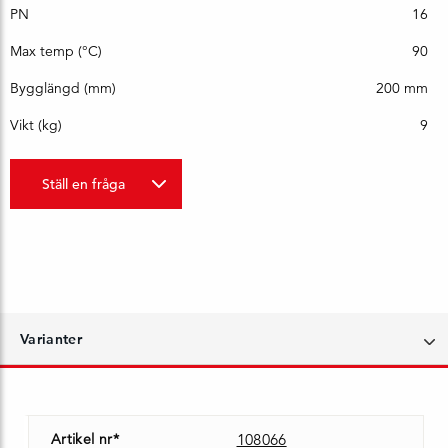
PN
16
Max temp (°C)
90
Bygglängd (mm)
200 mm
Vikt (kg)
9
Ställ en fråga
Varianter
Artikel nr*
108066