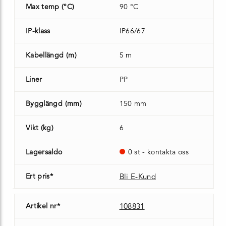
Max temp (°C)
90 °C
IP-klass
IP66/67
Kabellängd (m)
5 m
Liner
PP
Bygglängd (mm)
150 mm
Vikt (kg)
6
Lagersaldo
0 st - kontakta oss
Ert pris*
Bli E-Kund
Artikel nr*
108831